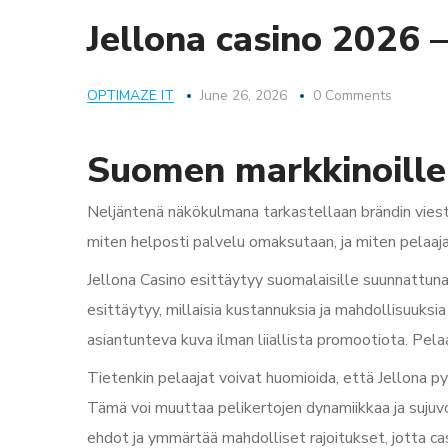
Jellona casino 2026 
OPTIMAZE IT
June 26, 2026
0 Comments
Suomen markkinoille s
Neljäntenä näkökulmana tarkastellaan brändin vie
miten helposti palvelu omaksutaan, ja miten pelaaj
Jellona Casino esittäytyy suomalaisille suunnattuna
esittäytyy, millaisia kustannuksia ja mahdollisuuksi
asiantunteva kuva ilman liiallista promootiota. Pelaa
Tietenkin pelaajat voivat huomioida, että Jellona py
Tämä voi muuttaa pelikertojen dynamiikkaa ja sujuvoi
ehdot ja ymmärtää mahdolliset rajoitukset, jotta c