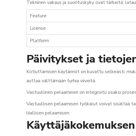
Tekninen vakaus ja suorituskyky ovat tärkeitä: lata
Feature
License
Platform
Päivitykset ja tietoje
Kotiuttamisen käytännöt on kuvattu selkeästi, muka
auttaa välttämään turhia viiveitä.
Vastuullinen pelaaminen on integroitu osaksi prosess
Vastuullisen pelaamisen työkalut voivat sisältää tal
liiallisen pelaamisen.
Käyttäjäkokemuksen