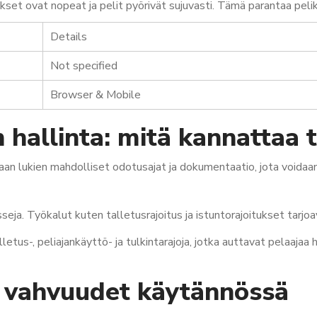
ukset ovat nopeat ja pelit pyörivät sujuvasti. Tämä parantaa pe
Details
Not specified
Browser & Mobile
n hallinta: mitä kannattaa 
an lukien mahdolliset odotusajat ja dokumentaatio, jota voidaa
eja. Työkalut kuten talletusrajoitus ja istuntorajoitukset tarjoa
letus-, peliajankäyttö- ja tulkintarajoja, jotka auttavat pelaaja
 vahvuudet käytännössä