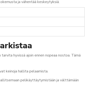
likokemusta ja vähentää keskeytyksiä.
tarkistaa
n tarvita hyvissä ajoin ennen nopeaa nostoa. Tämä
vat keinoja hallita pelaamista.
a hallitsemaan pelikäyttäytymistään ja välttämään