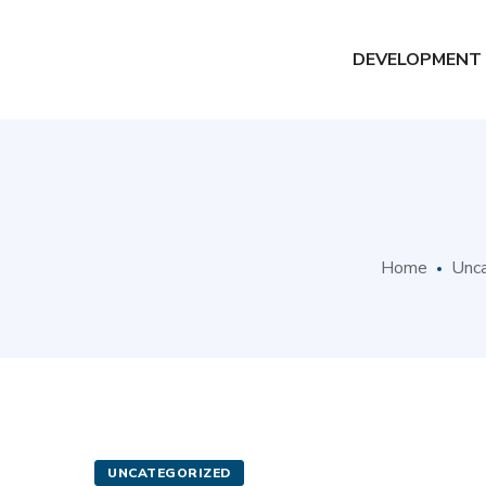
DEVELOPMENT
Home
Unca
UNCATEGORIZED