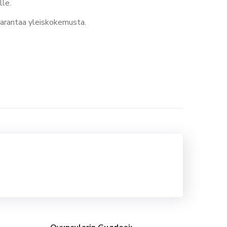
lle.
parantaa yleiskokemusta.