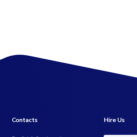
Contacts
Hire Us