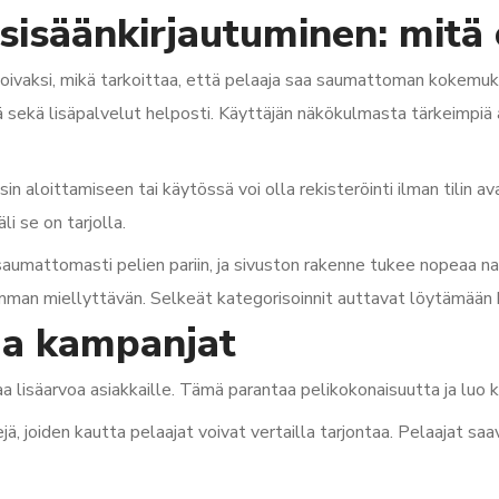
 sisäänkirjautuminen: mitä
goivaksi, mikä tarkoittaa, että pelaaja saa saumattoman kokemuks
sä sekä lisäpalvelut helposti. Käyttäjän näkökulmasta tärkeimpiä 
ssin aloittamiseen tai käytössä voi olla rekisteröinti ilman tilin
i se on tarjolla.
saumattomasti pelien pariin, ja sivuston rakenne tukee nopeaa n
mman miellyttävän. Selkeät kategorisoinnit auttavat löytämään ha
ja kampanjat
taa lisäarvoa asiakkaille. Tämä parantaa pelikokonaisuutta ja luo 
, joiden kautta pelaajat voivat vertailla tarjontaa. Pelaajat saava