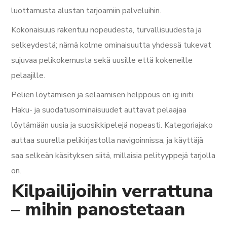
luottamusta alustan tarjoamiin palveluihin.
Kokonaisuus rakentuu nopeudesta, turvallisuudesta ja
selkeydestä; nämä kolme ominaisuutta yhdessä tukevat
sujuvaa pelikokemusta sekä uusille että kokeneille
pelaajille.
Pelien löytämisen ja selaamisen helppous on ig initi.
Haku- ja suodatusominaisuudet auttavat pelaajaa
löytämään uusia ja suosikkipelejä nopeasti. Kategoriajako
auttaa suurella pelikirjastolla navigoinnissa, ja käyttäjä
saa selkeän käsityksen siitä, millaisia pelityyppejä tarjolla
on.
Kilpailijoihin verrattuna
– mihin panostetaan