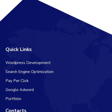
Quick Links
Wordpress Development
Search Engine Optimization
Pay Per Click
Google Adword
Portfolio
Contacts