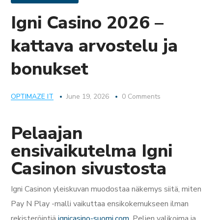
Igni Casino 2026 –
kattava arvostelu ja
bonukset
OPTIMAZE IT
June 19, 2026
0 Comments
Pelaajan
ensivaikutelma Igni
Casinon sivustosta
Igni Casinon yleiskuvan muodostaa näkemys siitä, miten
Pay N Play -malli vaikuttaa ensikokemukseen ilman
rekisteröintiä
ignicasino-suomi.com
. Pelien valikoima ja