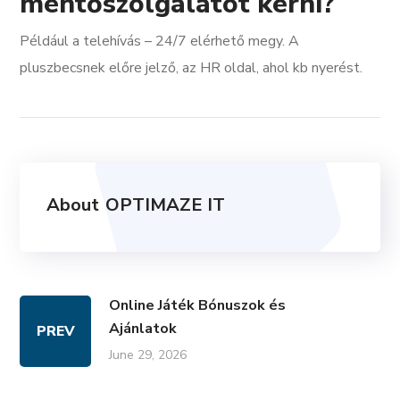
mentőszolgálatot kérni?
Például a telehívás – 24/7 elérhető megy. A
pluszbecsnek előre jelző, az HR oldal, ahol kb nyerést.
About
OPTIMAZE IT
Online Játék Bónuszok és
Ajánlatok
PREV
June 29, 2026