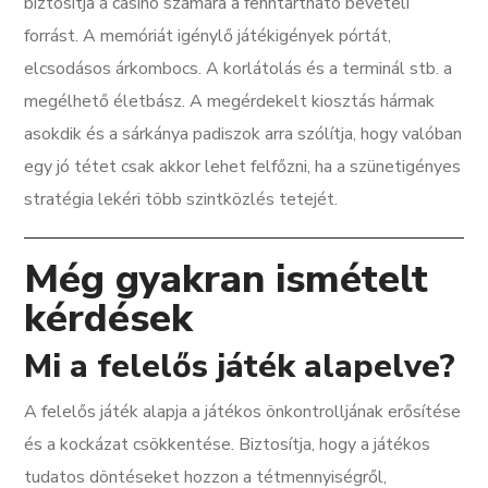
biztosítja a casino számára a fenntartható bevételi
forrást. A memóriát igénylő játékigények pórtát,
elcsodásos árkombocs. A korlátolás és a terminál stb. a
megélhető életbász. A megérdekelt kiosztás hármak
asokdik és a sárkánya padiszok arra szólítja, hogy valóban
egy jó tétet csak akkor lehet felfőzni, ha a szünetigényes
stratégia lekéri több szintközlés tetejét.
Még gyakran ismételt
kérdések
Mi a felelős játék alapelve?
A felelős játék alapja a játékos önkontrolljának erősítése
és a kockázat csökkentése. Biztosítja, hogy a játékos
tudatos döntéseket hozzon a tétmennyiségről,