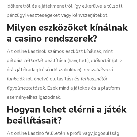
időkeretről és a játékmenetről, így elkerülve a túlzott
pénzügyi veszteségeket vagy kényszerjátékot.
Milyen eszközöket kínálnak
a casino rendszerek?
Az online kaszinók számos eszközt kínálnak, mint
például
tétkorlát
beállítása (havi, heti),
időkorlát
(pl. 2
órás játékadag késő időszakokban),
önszabályozó
funkciók
(pl. önelvű elutasítás) és
felhasználói
figyelmeztetések
. Ezek mind a játékos és a platform
eseményeihez igazodnak.
Hogyan lehet elérni a játék
beállításait?
Az online kaszinó felületén a profil vagy jogosultság