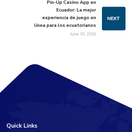
Pin-Up Casino App en
Ecuador: La mejor
experiencia de juego en
NEXT
línea para los ecuatorianos
June 30, 2026
Quick Links