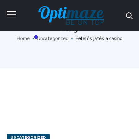
Blog
Home
Uncategorized
Felelős játék a casino
UNCATEGORIZED