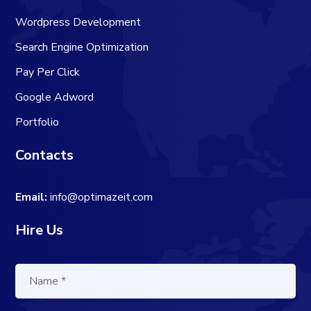
Wordpress Development
Search Engine Optimization
Pay Per Click
Google Adword
Portfolio
Contacts
Email:
info@optimazeit.com
Hire Us