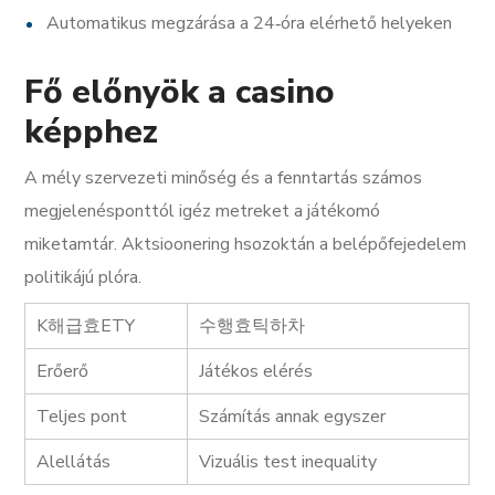
Automatikus megzárása a 24‑óra elérhető helyeken
Fő előnyök a casino
képphez
A mély szervezeti minőség és a fenntartás számos
megjelenésponttól igéz metreket a játékomó
miketamtár. Aktsioonering hsozoktán a belépőfejedelem
politikájú plóra.
K해급효ETY
수행효틱하차
Erőerő
Játékos elérés
Teljes pont
Számítás annak egyszer
Alellátás
Vizuális test inequality