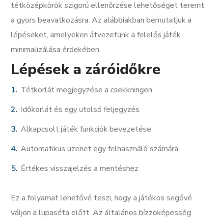
tétközépkörök szigorú ellenőrzése lehetőséget teremt
a gyors beavatkozásra. Az alábbiakban bemutatjuk a
lépéseket, amelyeken átvezetünk a felelős játék
minimalizálása érdekében.
Lépések a záróidőkre
Tétkorlát megjegyzése a csekkningen
Időkorlát és egy utolsó feljegyzés
Alkapcsolt játék funkciók bevezetése
Automatikus üzenet egy felhasználó számára
Értékes visszajelzés a mentéshez
Ez a folyamat lehetővé teszi, hogy a játékos segővé
váljon a lupaséta előtt. Az általános bízzoképesség