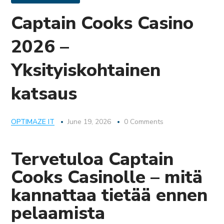
Captain Cooks Casino
2026 –
Yksityiskohtainen
katsaus
OPTIMAZE IT
June 19, 2026
0 Comments
Tervetuloa Captain
Cooks Casinolle – mitä
kannattaa tietää ennen
pelaamista