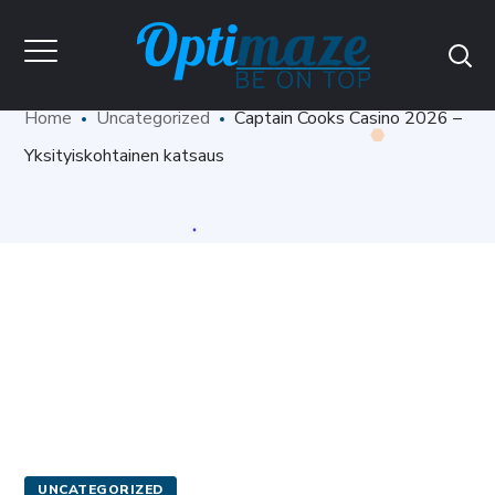
Blog
Home
Uncategorized
Captain Cooks Casino 2026 –
Yksityiskohtainen katsaus
UNCATEGORIZED