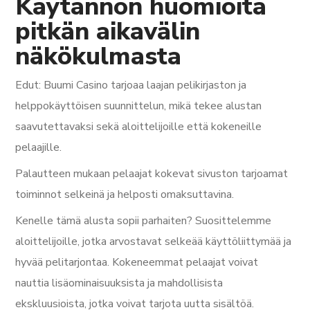
Käytännön huomioita
pitkän aikavälin
näkökulmasta
Edut: Buumi Casino tarjoaa laajan pelikirjaston ja
helppokäyttöisen suunnittelun, mikä tekee alustan
saavutettavaksi sekä aloittelijoille että kokeneille
pelaajille.
Palautteen mukaan pelaajat kokevat sivuston tarjoamat
toiminnot selkeinä ja helposti omaksuttavina.
Kenelle tämä alusta sopii parhaiten? Suosittelemme
aloittelijoille, jotka arvostavat selkeää käyttöliittymää ja
hyvää pelitarjontaa. Kokeneemmat pelaajat voivat
nauttia lisäominaisuuksista ja mahdollisista
ekskluusioista, jotka voivat tarjota uutta sisältöä.