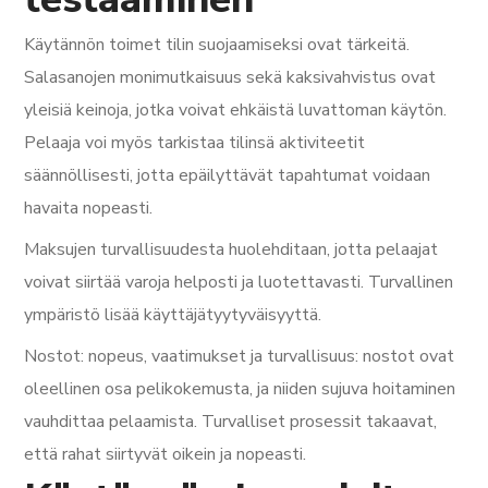
Käytännön toimet tilin suojaamiseksi ovat tärkeitä.
Salasanojen monimutkaisuus sekä kaksivahvistus ovat
yleisiä keinoja, jotka voivat ehkäistä luvattoman käytön.
Pelaaja voi myös tarkistaa tilinsä aktiviteetit
säännöllisesti, jotta epäilyttävät tapahtumat voidaan
havaita nopeasti.
Maksujen turvallisuudesta huolehditaan, jotta pelaajat
voivat siirtää varoja helposti ja luotettavasti. Turvallinen
ympäristö lisää käyttäjätyytyväisyyttä.
Nostot: nopeus, vaatimukset ja turvallisuus: nostot ovat
oleellinen osa pelikokemusta, ja niiden sujuva hoitaminen
vauhdittaa pelaamista. Turvalliset prosessit takaavat,
että rahat siirtyvät oikein ja nopeasti.