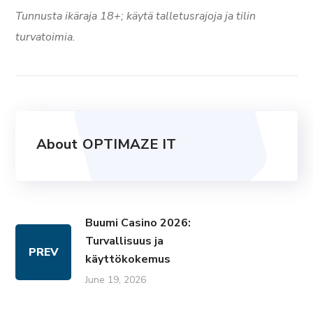
Tunnusta ikäraja 18+; käytä talletusrajoja ja tilin
turvatoimia.
About
OPTIMAZE IT
Buumi Casino 2026:
Turvallisuus ja
PREV
käyttökokemus
June 19, 2026