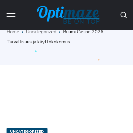
Blog
Home
Uncategorized
Buumi Casino 2026:
Turvallisuus ja käyttökokemus
UNCATEGORIZED