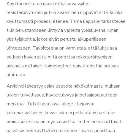
Käyttöönotto on usein ratkaiseva vaihe:
rekisteröityminen ja tilin avaaminen riippuvat siitä, kuinka
kivuttomasti prosessi etenee. Tämä kappale tarkastelee
tilin perustamiseen liittyviä vaiheita yleiskuvana, ilman
yksityiskohtia, jotka eivät perustu alkuperäiseen
lähteeseen. Tavoitteena on varmistaa, että lukija saa
selkeän kuvan siitä, mitä odottaa rekisteröitymisen
aikana ja millaiset toimenpiteet voivat edistää sujuvaa
aloitusta.
Arviointi lähestyy asiaa useasta näkökulmasta, mukaan
lukien turvallisuus, käytettävyys ja pelaajapalautteen
merkitys. Tutkittavat osa-alueet tarjoavat
kokonaisvaltaisen kuvan, joka ei pelkästään luettele
ominaisuuksia vaan myös osoittaa, miten ne vaikuttavat
päivittäiseen käyttökokemukseen. Lisäksi pohditaan,