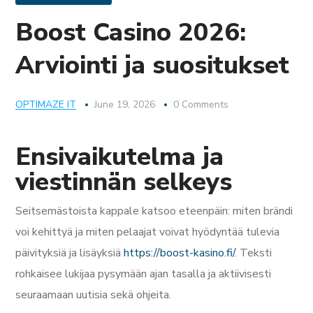
Boost Casino 2026:
Arviointi ja suositukset
OPTIMAZE IT
June 19, 2026
0 Comments
Ensivaikutelma ja
viestinnän selkeys
Seitsemästoista kappale katsoo eteenpäin: miten brändi
voi kehittyä ja miten pelaajat voivat hyödyntää tulevia
päivityksiä ja lisäyksiä
https://boost-kasino.fi/
. Teksti
rohkaisee lukijaa pysymään ajan tasalla ja aktiivisesti
seuraamaan uutisia sekä ohjeita.