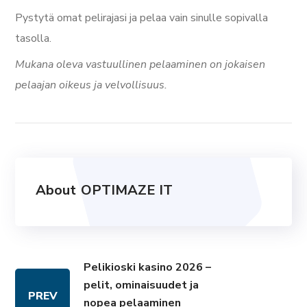
Pystytä omat pelirajasi ja pelaa vain sinulle sopivalla
tasolla.
Mukana oleva vastuullinen pelaaminen on jokaisen
pelaajan oikeus ja velvollisuus.
About
OPTIMAZE IT
Pelikioski kasino 2026 –
pelit, ominaisuudet ja
PREV
nopea pelaaminen