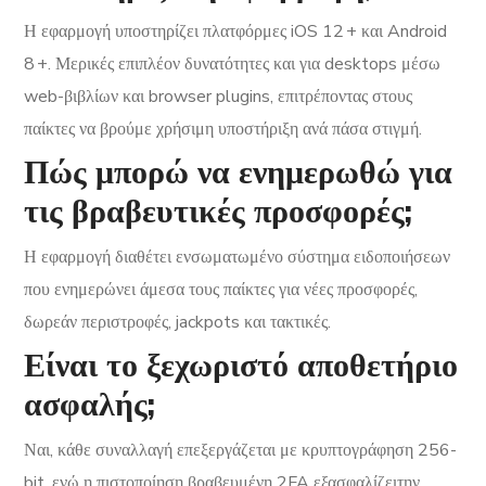
Η εφαρμογή υποστηρίζει πλατφόρμες iOS 12 + και Android
8 +. Μερικές επιπλέον δυνατότητες και για desktops μέσω
web-βιβλίων και browser plugins, επιτρέποντας στους
παίκτες να βρούμε χρήσιμη υποστήριξη ανά πάσα στιγμή.
Πώς μπορώ να ενημερωθώ για
τις βραβευτικές προσφορές;
Η εφαρμογή διαθέτει ενσωματωμένο σύστημα ειδοποιήσεων
που ενημερώνει άμεσα τους παίκτες για νέες προσφορές,
δωρεάν περιστροφές, jackpots και τακτικές.
Είναι το ξεχωριστό αποθετήριο
ασφαλής;
Ναι, κάθε συναλλαγή επεξεργάζεται με κρυπτογράφηση 256-
bit, ενώ η πιστοποίηση βραβευμένη 2FA εξασφαλίζειτην