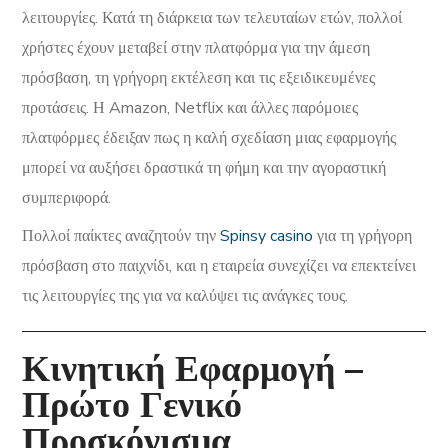
λειτουργίες. Κατά τη διάρκεια των τελευταίων ετών, πολλοί
χρήστες έχουν μεταβεί στην πλατφόρμα για την άμεση
πρόσβαση, τη γρήγορη εκτέλεση και τις εξειδικευμένες
προτάσεις. Η Amazon, Netflix και άλλες παρόμοιες
πλατφόρμες έδειξαν πως η καλή σχεδίαση μιας εφαρμογής
μπορεί να αυξήσει δραστικά τη φήμη και την αγοραστική
συμπεριφορά.
Πολλοί παίκτες αναζητούν την
Spinsy casino
για τη γρήγορη
πρόσβαση στο παιχνίδι, και η εταιρεία συνεχίζει να επεκτείνει
τις λειτουργίες της για να καλύψει τις ανάγκες τους.
Κινητική Εφαρμογή –
Πρώτο Γενικό
Προσκόνισμα