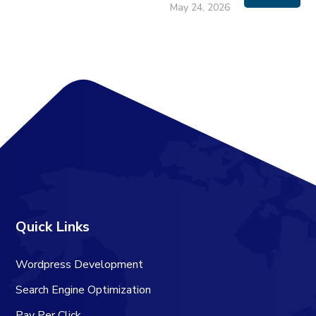
May 24, 2026
Quick Links
Wordpress Development
Search Engine Optimization
Pay Per Click