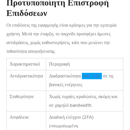
Προτυποποίητη Επιστροφή
Επιδόσεων
Οι επιδόσεις της εφαρμογής είναι κρίσιμες για την εμπειρία
χρήστη. Μετά την έναρξη, το παιχνίδι προσφέρει άμεσες
αντιδράσεις, χωρίς καθυστερήσεις, κάτι που μειώνει την
πιθανότητα απογοήτευσης.
Χαρακτηριστικό
Περιγραφή
Αντιδραστικότητα
Διαδραστικότητα
από 0.2s
σε τις
βασικές ενέργειες.
Σταθερότητα
Χωρίς τυχαίες κραδώσεις, ακόμη και
σε χαμηλό bandwidth.
Ασφάλεια
Δυαδική ελέγχου (2FA)
ενσωματωμένη.