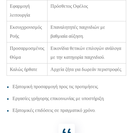
Εφαρμογή
Πρόσθετος Οφέλος
λειτουργία
Εκσυγχρονισμός
Επαναλητηπές παιχνιδιών με
Ροής
βαθμιαία αύξηση.
Προσαρμοσμένος
Εικονίδια θετικών επιλογών ανάλογα
Θύμα
με την κατηγορία παιχνιδιού.
Καλώς ήρθατε
Αρχεία ζήτα για δωρεάν περιστροφές.
Εξατομική προσαρμογή προς τις προτιμήσεις.
Εργασίες γρήγορης επικοινωνίας με υποστήριξη.
Εξατομικές επιδόσεις σε πραγματικό χρόνο.