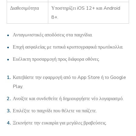
Διαθεσιμότητα
Υποστηρίζει iOS 12+ και Android
8+.
Ανταγωνιστικές αποδόσεις στα παιχνίδια.
Επιχή ασφαλείας με τυπικά κρυπτογραφικά πρωτόκολλα.
Ευέλικτη προσαρμογή προς διάφορα οθόνες.
Κατεβάστε την εφαρμογή από το App Store ή το Google
Play.
Ανοίξτε και συνδεθείτε ή δημιουργήστε νέο λογαριασμό.
Επιλέξτε το παιχνίδι που θέλετε να παίζετε.
Ξεκινήστε την ευκαιρία για μεγάλες βραβεύσεις.