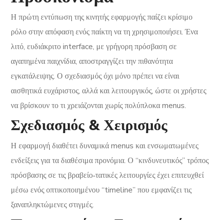
Η πρώτη εντύπωση της κινητής εφαρμογής παίζει κρίσιμο
ρόλο στην απόφαση ενός παίκτη να τη χρησιμοποιήσει. Ένα
λιτό, ευδιάκριτο interface, με γρήγορη πρόσβαση σε
αγαπημένα παιχνίδια, αποστραγγίζει την πιθανότητα
εγκατάλειψης. Ο σχεδιασμός όχι μόνο πρέπει να είναι
αισθητικά ευχάριστος, αλλά και λειτουργικός, ώστε οι χρήστες
να βρίσκουν το τι χρειάζονται χωρίς πολύπλοκα menus.
Σχεδιασμός & Χειρισμός
Η εφαρμογή διαθέτει δυναμικά menus και ενσωματωμένες
ενδείξεις για τα διαθέσιμα προνόμια. Ο “κινδυνευτικός” τρόπος
πρόσβασης σε τις βραβείο‑τατικές λειτουργίες έχει επιτευχθεί
μέσω ενός οπτικοποιημένου “timeline” που εμφανίζει τις
ξαναπληκτώμενες στιγμές.