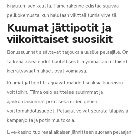
kirjautumisen kautta. Tämä rakenne edistää sujuvaa
pelikokemusta, kun halutaan välttää turhia viiveitä.
Kuumat jättipotit ja
viikoittaiset suosikit
Bonussuunnat sisältävät tarjouksia uusille pelaajille. On
tärkeää lukea ehdot huolellisesti ja ymmärtää millaiset
kierrätysvaatimukset ovat voimassa.
Kuumat jättipotit tarjoavat mahdollisuuksia korkeisiin
voittoihin. Tämä osio esittelee suurimmat ja
ajankohtaisimmat potit sekä niiden pelien
voittomahdollisuudet. Pelaajat voivat seurata tilapäisiä
kampanjoita ja potin muutoksia.
Live-kasino tuo reaaliaikaisen jännitteen suoraan pelaajan