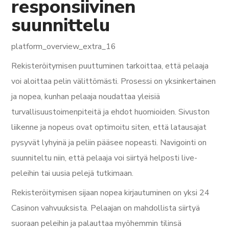
responsiivinen
suunnittelu
platform_overview_extra_16
Rekisteröitymisen puuttuminen tarkoittaa, että pelaaja
voi aloittaa pelin välittömästi. Prosessi on yksinkertainen
ja nopea, kunhan pelaaja noudattaa yleisiä
turvallisuustoimenpiteitä ja ehdot huomioiden. Sivuston
liikenne ja nopeus ovat optimoitu siten, että latausajat
pysyvät lyhyinä ja peliin pääsee nopeasti. Navigointi on
suunniteltu niin, että pelaaja voi siirtyä helposti live-
peleihin tai uusia pelejä tutkimaan.
Rekisteröitymisen sijaan nopea kirjautuminen on yksi 24
Casinon vahvuuksista. Pelaajan on mahdollista siirtyä
suoraan peleihin ja palauttaa myöhemmin tilinsä