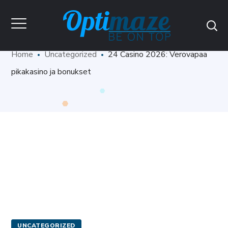
Blog
Home
Uncategorized
24 Casino 2026: Verovapaa
pikakasino ja bonukset
UNCATEGORIZED