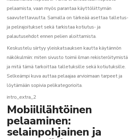
pelaamista, vaan myös parantaa käyttöliittymän
saavutettavuutta. Samalla on tärkeää asettaa talletus-
ja pelirajoitukset sekä tarkistaa kotiutus- ja
palautusehdot ennen pelien aloittamista.
Keskustelu siirtyy yleiskatsauksen kautta käytännön
näkökulmiin: miten sivusto toimii ilman rekisteröitymistä
ja mitä tämä tarkoittaa talletuksille sekä kotiutuksille.
Selkeämpi kuva auttaa pelaajaa arvioimaan tarpeet ja
löytämään sopivia pelikategorioita.
intro_extra_2
Mobiililähtöinen
pelaaminen:
selainpohjainen ja