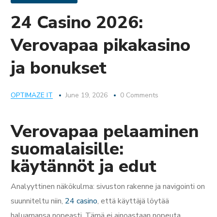
24 Casino 2026:
Verovapaa pikakasino
ja bonukset
OPTIMAZE IT
June 19, 2026
0 Comments
Verovapaa pelaaminen
suomalaisille:
käytännöt ja edut
Analyyttinen näkökulma: sivuston rakenne ja navigointi on
suunniteltu niin,
24 casino
, että käyttäjä löytää
haluamansa nopeasti. Tämä ei ainoastaan nopeuta