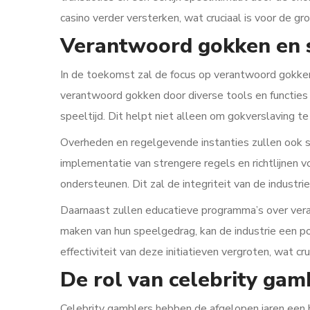
casino verder versterken, wat cruciaal is voor de gro
Verantwoord gokken en 
In de toekomst zal de focus op verantwoord gokken 
verantwoord gokken door diverse tools en functies a
speeltijd. Dit helpt niet alleen om gokverslaving t
Overheden en regelgevende instanties zullen ook st
implementatie van strengere regels en richtlijnen v
ondersteunen. Dit zal de integriteit van de indust
Daarnaast zullen educatieve programma’s over vera
maken van hun speelgedrag, kan de industrie een po
effectiviteit van deze initiatieven vergroten, wat c
De rol van celebrity gam
Celebrity gamblers hebben de afgelopen jaren een b