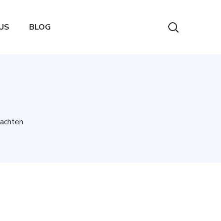
US
BLOG
wachten