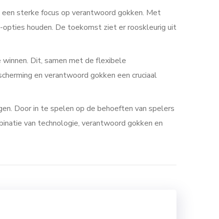
en een sterke focus op verantwoord gokken. Met
o-opties houden. De toekomst ziet er rooskleurig uit
 winnen. Dit, samen met de flexibele
escherming en verantwoord gokken een cruciaal
ngen. Door in te spelen op de behoeften van spelers
mbinatie van technologie, verantwoord gokken en