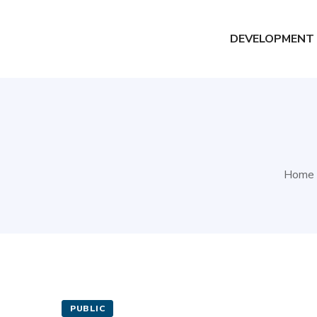
DEVELOPMENT
Home
PUBLIC