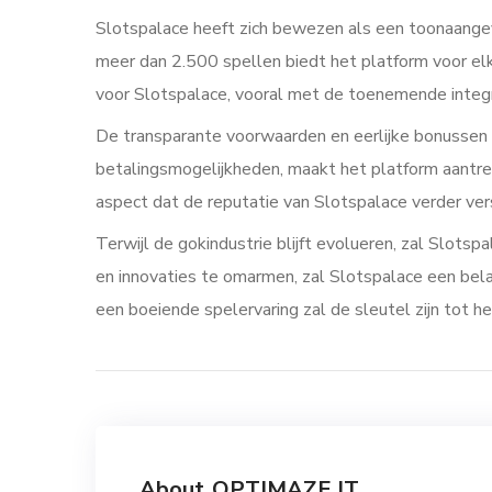
Slotspalace heeft zich bewezen als een toonaangev
meer dan 2.500 spellen biedt het platform voor elke
voor Slotspalace, vooral met de toenemende integra
De transparante voorwaarden en eerlijke bonussen 
betalingsmogelijkheden, maakt het platform aantre
aspect dat de reputatie van Slotspalace verder ver
Terwijl de gokindustrie blijft evolueren, zal Slots
en innovaties te omarmen, zal Slotspalace een bela
een boeiende spelervaring zal de sleutel zijn tot h
About
OPTIMAZE IT