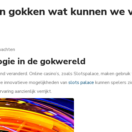
in gokken wat kunnen we 
wachten
gie in de gokwereld
end veranderd. Online casino’s, zoals Slotspalace, maken gebru
de innovatieve mogelijkheden van
slots palace
kunnen spelers zi
aring aanzienlijk verrijkt.