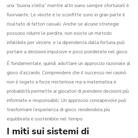
una “buona stella” mentre altri siano sempre sfortunati è
fuorviante. Le vincite e le sconfitte sono in gran parte il
risultato di fattori casuali. Anche se alcune strategie
possono ridurre le perdite, non esiste un metodo
infallibile per vincere, e la dipendenza dalla fortuna può
portare a decisioni impulsive e poco ponderate nel gioco.
È fondamentale, quindi, adottare un approccio razionale al
gioco d’azzardo. Comprendere che il successo nei casinò
non è legato a forze misteriose ma a matematica e
probabilità permette ai giocatori di prendere decisioni più
informate e responsabili. Un approccio consapevole può
trasformare l’esperienza di gioco, rendendola più
equilibrata e sostenibile nel tempo.
I miti sui sistemi di