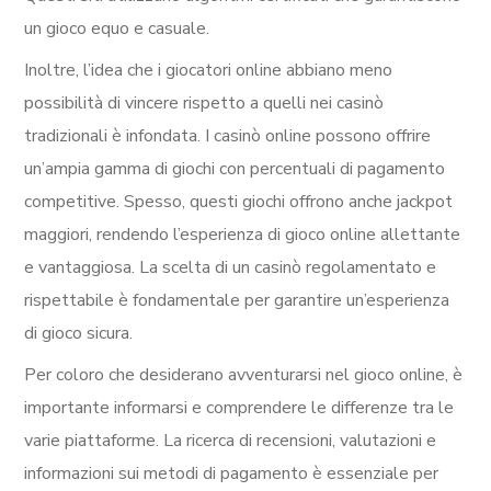
un gioco equo e casuale.
Inoltre, l’idea che i giocatori online abbiano meno
possibilità di vincere rispetto a quelli nei casinò
tradizionali è infondata. I casinò online possono offrire
un’ampia gamma di giochi con percentuali di pagamento
competitive. Spesso, questi giochi offrono anche jackpot
maggiori, rendendo l’esperienza di gioco online allettante
e vantaggiosa. La scelta di un casinò regolamentato e
rispettabile è fondamentale per garantire un’esperienza
di gioco sicura.
Per coloro che desiderano avventurarsi nel gioco online, è
importante informarsi e comprendere le differenze tra le
varie piattaforme. La ricerca di recensioni, valutazioni e
informazioni sui metodi di pagamento è essenziale per