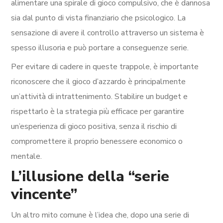
alimentare una spirale di gioco compulsivo, che è dannosa
sia dal punto di vista finanziario che psicologico. La
sensazione di avere il controllo attraverso un sistema è
spesso illusoria e può portare a conseguenze serie.
Per evitare di cadere in queste trappole, è importante
riconoscere che il gioco d’azzardo è principalmente
un’attività di intrattenimento. Stabilire un budget e
rispettarlo è la strategia più efficace per garantire
un’esperienza di gioco positiva, senza il rischio di
compromettere il proprio benessere economico o
mentale.
L’illusione della “serie
vincente”
Un altro mito comune è l’idea che, dopo una serie di