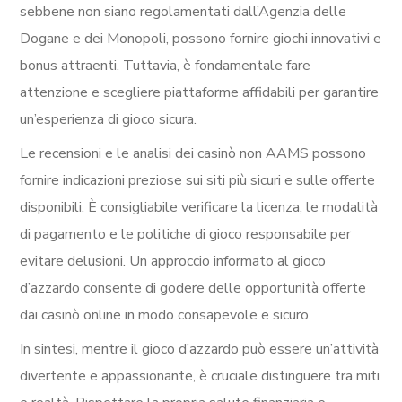
sebbene non siano regolamentati dall’Agenzia delle
Dogane e dei Monopoli, possono fornire giochi innovativi e
bonus attraenti. Tuttavia, è fondamentale fare
attenzione e scegliere piattaforme affidabili per garantire
un’esperienza di gioco sicura.
Le recensioni e le analisi dei casinò non AAMS possono
fornire indicazioni preziose sui siti più sicuri e sulle offerte
disponibili. È consigliabile verificare la licenza, le modalità
di pagamento e le politiche di gioco responsabile per
evitare delusioni. Un approccio informato al gioco
d’azzardo consente di godere delle opportunità offerte
dai casinò online in modo consapevole e sicuro.
In sintesi, mentre il gioco d’azzardo può essere un’attività
divertente e appassionante, è cruciale distinguere tra miti