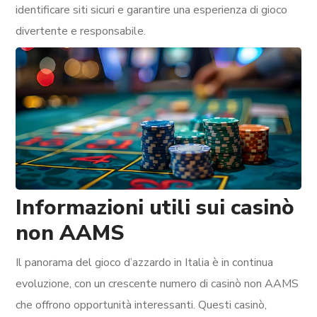
identificare siti sicuri e garantire una esperienza di gioco
divertente e responsabile.
Informazioni utili sui casinò
non AAMS
Il panorama del gioco d’azzardo in Italia è in continua
evoluzione, con un crescente numero di casinò non AAMS
che offrono opportunità interessanti. Questi casinò,