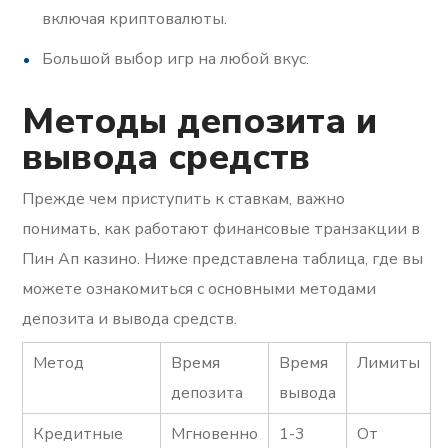
включая криптовалюты.
Большой выбор игр на любой вкус.
Методы депозита и
вывода средств
Прежде чем приступить к ставкам, важно
понимать, как работают финансовые транзакции в
Пин Ап казино. Ниже представлена таблица, где вы
можете ознакомиться с основными методами
депозита и вывода средств.
Метод
Время
Время
Лимиты
депозита
вывода
Кредитные
Мгновенно
1-3
От