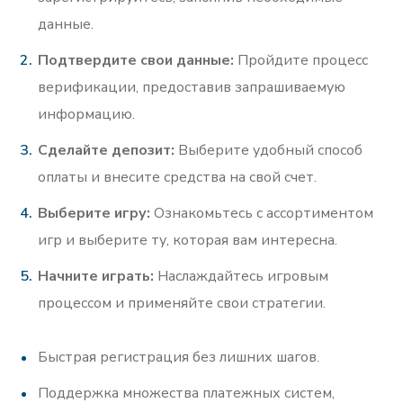
данные.
Подтвердите свои данные:
Пройдите процесс
верификации, предоставив запрашиваемую
информацию.
Сделайте депозит:
Выберите удобный способ
оплаты и внесите средства на свой счет.
Выберите игру:
Ознакомьтесь с ассортиментом
игр и выберите ту, которая вам интересна.
Начните играть:
Наслаждайтесь игровым
процессом и применяйте свои стратегии.
Быстрая регистрация без лишних шагов.
Поддержка множества платежных систем,