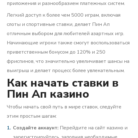
приложения и разнообразием платежных систем.
Легкий доступ к более чем 5000 играм, включая
слоты и спортивные ставки, делает Пин Ап
отличным выбором для любителей азартных игр.
Начинающие игроки также смогут воспользоваться
приветственным бонусом до 120% и 250
фриспинов, что значительно увеличивает шансы на
выигрыш и делает процесс более увлекательным.
Как начать ставки в
Пин Ап казино
Чтобы начать свой путь в мире ставок, следуйте
этим простым шагам:
Создайте аккаунт:
Перейдите на сайт казино и
зарегистрируйтесь, заполнив необходимые