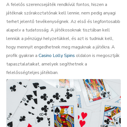
A felelős szerencsejáték rendkívül fontos, hiszen a
játéknak szórakoztatónak kell lennie, nem pedig anyagi
terhet jelentő tevékenységnek. Az első és legfontosabb
alapelv a tudatosság. A játékosoknak tisztában kell
lenniük a pénzügyi helyzetükkel, és azt is tudniuk kell,
hogy mennyit engedhetnek meg maguknak a játékra. A
profik gyakran a
Casino Lolly Spins
oldalon is megosztják
tapasztalataikat, amelyek segíthetnek a
felelősségteljes játékban.