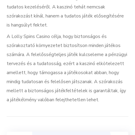
tudatos kezeléséről. A kaszinó tehát nemcsak
szórakozást kínál, hanem a tudatos játék elősegítésére
is hangsúlyt fektet.
A Lolly Spins Casino célja, hogy biztonságos és
szórakoztató környezetet biztosítson minden játékos
számára. A felelősségteljes játék kulcseleme a pénzügyi
tervezés és a tudatosság, ezért a kaszinó elkötelezett
amellett, hogy támogassa a játékosokat abban, hogy
mindig tudatosan és felelősen játszanak. A szórakozás
mellett a biztonságos játékfeltételek is garantáltak, így
a játékélmény valóban felejthetetlen lehet.