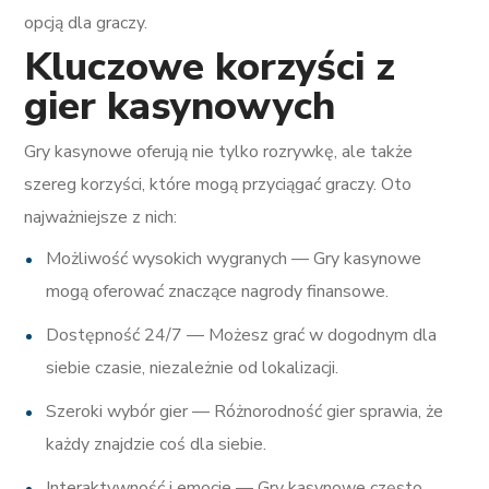
opcją dla graczy.
Kluczowe korzyści z
gier kasynowych
Gry kasynowe oferują nie tylko rozrywkę, ale także
szereg korzyści, które mogą przyciągać graczy. Oto
najważniejsze z nich:
Możliwość wysokich wygranych — Gry kasynowe
mogą oferować znaczące nagrody finansowe.
Dostępność 24/7 — Możesz grać w dogodnym dla
siebie czasie, niezależnie od lokalizacji.
Szeroki wybór gier — Różnorodność gier sprawia, że
każdy znajdzie coś dla siebie.
Interaktywność i emocje — Gry kasynowe często