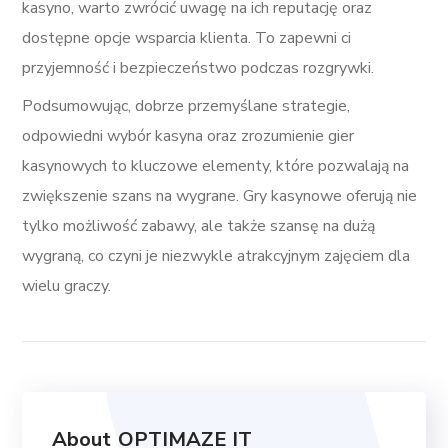
kasyno, warto zwrócić uwagę na ich reputację oraz
dostępne opcje wsparcia klienta. To zapewni ci
przyjemność i bezpieczeństwo podczas rozgrywki.
Podsumowując, dobrze przemyślane strategie,
odpowiedni wybór kasyna oraz zrozumienie gier
kasynowych to kluczowe elementy, które pozwalają na
zwiększenie szans na wygrane. Gry kasynowe oferują nie
tylko możliwość zabawy, ale także szansę na dużą
wygraną, co czyni je niezwykle atrakcyjnym zajęciem dla
wielu graczy.
About
OPTIMAZE IT