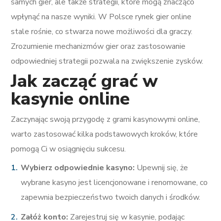
samych gier, ale także strategii, które mogą znacząco
wpłynąć na nasze wyniki. W Polsce rynek gier online
stale rośnie, co stwarza nowe możliwości dla graczy.
Zrozumienie mechanizmów gier oraz zastosowanie
odpowiedniej strategii pozwala na zwiększenie zysków.
Jak zacząć grać w
kasynie online
Zaczynając swoją przygodę z grami kasynowymi online,
warto zastosować kilka podstawowych kroków, które
pomogą Ci w osiągnięciu sukcesu.
Wybierz odpowiednie kasyno:
Upewnij się, że
wybrane kasyno jest licencjonowane i renomowane, co
zapewnia bezpieczeństwo twoich danych i środków.
Załóż konto:
Zarejestruj się w kasynie, podając