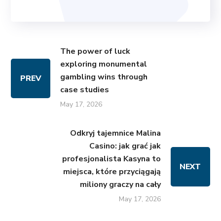
The power of luck
exploring monumental
gambling wins through
PREV
case studies
May 17, 2026
Odkryj tajemnice Malina
Casino: jak grać jak
profesjonalista Kasyna to
NEXT
miejsca, które przyciągają
miliony graczy na cały
May 17, 2026