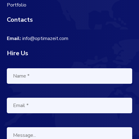
Portfolio
Contacts
Email:
info@optimazeit.com
Hire Us