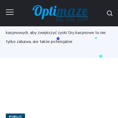
Blog
Home
Public
Odkryj potęgę strategii w grach
kasynowych, aby zwiększyć zyski Gry kasynowe to nie
tylko zabawa, ale także potencjalne
PUBLIC