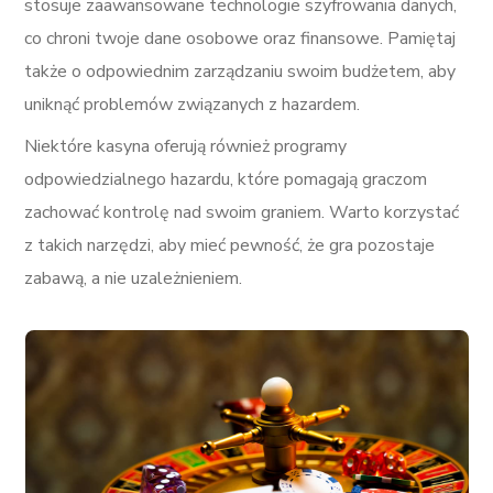
stosuje zaawansowane technologie szyfrowania danych,
co chroni twoje dane osobowe oraz finansowe. Pamiętaj
także o odpowiednim zarządzaniu swoim budżetem, aby
uniknąć problemów związanych z hazardem.
Niektóre kasyna oferują również programy
odpowiedzialnego hazardu, które pomagają graczom
zachować kontrolę nad swoim graniem. Warto korzystać
z takich narzędzi, aby mieć pewność, że gra pozostaje
zabawą, a nie uzależnieniem.