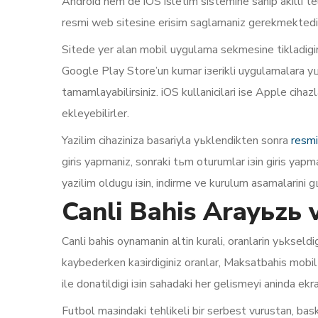
Android hem de iOS isletim sistemine sahip akilli tele
resmi web sitesine erisim saglamaniz gerekmektedi
Sitede yer alan mobil uygulama sekmesine tikladiginiz
Google Play Store’un kumar iзerikli uygulamalara yц
tamamlayabilirsiniz. iOS kullanicilari ise Apple cih
ekleyebilirler.
Yazilim cihaziniza basariyla yьklendikten sonra
resmi
giris yapmaniz, sonraki tьm oturumlar iзin giris yapm
yazilim oldugu iзin, indirme ve kurulum asamalarini gц
Canli Bahis Arayьzь v
Canli bahis oynamanin altin kurali, oranlarin yьkseldi
kaybederken kaзirdiginiz oranlar, Maksatbahis mobil
ile donatildigi iзin sahadaki her gelismeyi aninda ekra
Futbol maзindaki tehlikeli bir serbest vurustan, bas