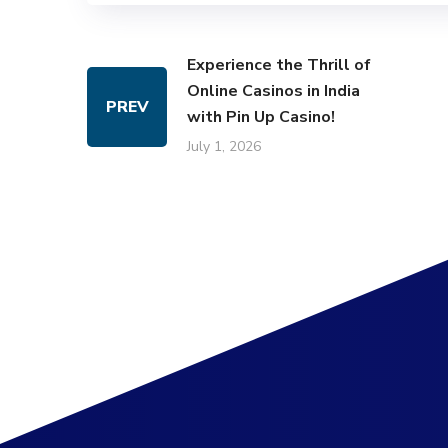
Experience the Thrill of
Online Casinos in India
PREV
with Pin Up Casino!
July 1, 2026