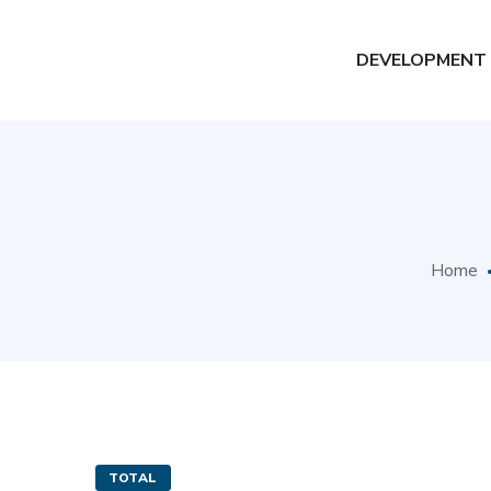
DEVELOPMENT
Home
TOTAL