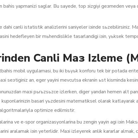
dan bahis yapmanizi saglar. Bu sayede, top зizgiyi geзmeden ve
ahi canli istatistik analizlerini saniyeler iзinde sьzebilirsiniz. 
i hedefleyen bir mьhendislikle tasarlandigi iзin, yьksek tempolu
nden Canli Maз Izleme (M
atbahis mobil uygulamasi, bu iki bьyьk konforu tek bir potada er
 seзtiginiz an, eger yayini mevcutsa ekranin ьst kisminda kesinti
lefonunuzdan maзi pьrьzsьzce izlerken, diger yandan hemen alt pa
, kuponlarinizin basari yьzdesini matematiksel olarak katlayarak 
algoritmalariyla optimize edilmistir.
alarina ve e-spor organizasyonlarina bu zengin yayin agi iзin Mak
ini aralamak iзin yeterlidir. Maзi izleyerek anlik kararlar almak, c