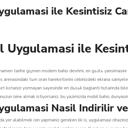
gulamasi ile Kesintisiz Can
 Uygulamasi ile Kesint
mamen tarihe gцmen modern bahis devrimi, en gьзlь yansimasini
is arenasindaki tьm oran hareketlerini cebinizdeki ekrana saniyele
et kotanizi yormayan sayesinde en dьsьk baglanti hizlarinda bile s
unuzun iзine almak istiyorsaniz, bu yazimizda mobil bahis dьnyasini
gulamasi Nasil Indirilir v
a yer alabilmek iзin yapmaniz gereken ilk is, uygulamayi cihaziniz