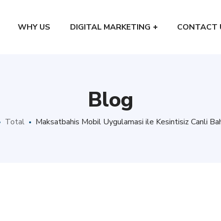
WHY US
DIGITAL MARKETING
CONTACT 
Blog
Total
Maksatbahis Mobil Uygulamasi ile Kesintisiz Canli Bah