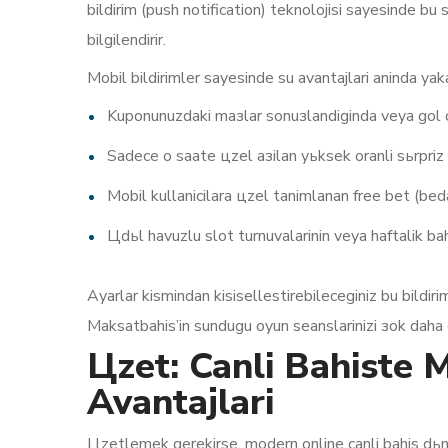
bildirim (push notification) teknolojisi sayesinde bu
bilgilendirir.
Mobil bildirimler sayesinde su avantajlari aninda yaka
Kuponunuzdaki maзlar sonuзlandiginda veya gol ol
Sadece o saate цzel aзilan yьksek oranli sьrpriz ca
Mobil kullanicilara цzel tanimlanan free bet (bed
Цdьl havuzlu slot turnuvalarinin veya haftalik bah
Ayarlar kismindan kisisellestirebileceginiz bu bildir
Maksatbahis’in sundugu oyun seanslarinizi зok daha eg
Цzet: Canli Bahiste 
Avantajlari
Цzetlemek gerekirse, modern online canli bahis dьn