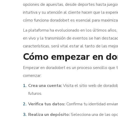
opciones de apuestas, desde deportes hasta juegos 
intuitiva y su atención al cliente hacen que la exp
cómo funciona doradobet es esencial para maximizar 
La plataforma ha evolucionado en los últimos años, 
en vivo y la transmisión de eventos se han destac
características, será vital estar al tanto de las me
Cómo empezar en do
Empezar en doradobet es un proceso sencillo que te
comenzar:
Crea una cuenta:
Visita el sitio web de doradob
futuros.
Verifica tus datos:
Confirma tu identidad envian
Realiza un depósito:
Selecciona una de las opc