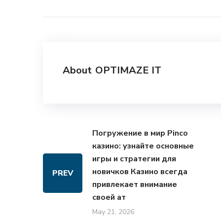
About
OPTIMAZE IT
Погружение в мир Pinco
казино: узнайте основные
игры и стратегии для
новичков Казино всегда
PREV
привлекает внимание
своей ат
May 21, 2026