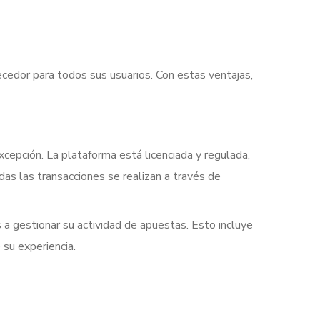
cedor para todos sus usuarios. Con estas ventajas,
cepción. La plataforma está licenciada y regulada,
das las transacciones se realizan a través de
a gestionar su actividad de apuestas. Esto incluye
su experiencia.