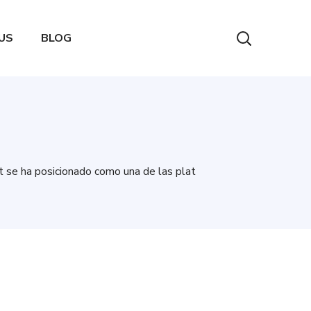
US
BLOG
 se ha posicionado como una de las plat