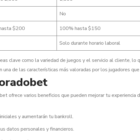
No
hasta $200
100% hasta $150
Solo durante horario laboral
s clave como la variedad de juegos y el servicio al cliente, lo q
on una de las características más valoradas por los jugadores qu
doradobet
bet ofrece varios beneficios que pueden mejorar tu experiencia 
niciales y aumentarán tu bankroll.
us datos personales y financieros.