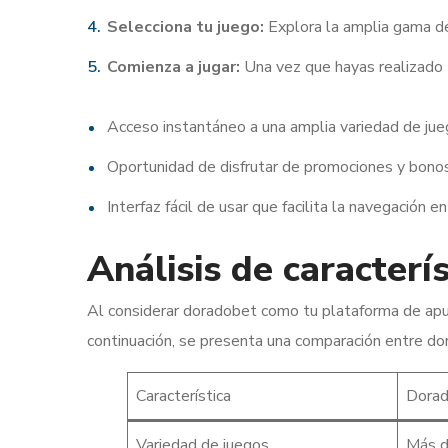
Selecciona tu juego:
Explora la amplia gama de
Comienza a jugar:
Una vez que hayas realizado t
Acceso instantáneo a una amplia variedad de jue
Oportunidad de disfrutar de promociones y bono
Interfaz fácil de usar que facilita la navegación e
Análisis de caracterís
Al considerar doradobet como tu plataforma de apues
continuación, se presenta una comparación entre d
Característica
Dora
Variedad de juegos
Más d