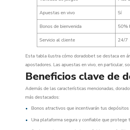
Apuestas en vivo
Sí
Bonos de bienvenida
50% 
Servicio al cliente
24/7
Esta tabla ilustra cómo doradobet se destaca en área
apostadores. Las apuestas en vivo, en particular, s
Beneficios clave de 
Además de las características mencionadas, dorado
más destacados:
Bonos atractivos que incentivarán tus depósitos i
Una plataforma segura y confiable que protege t