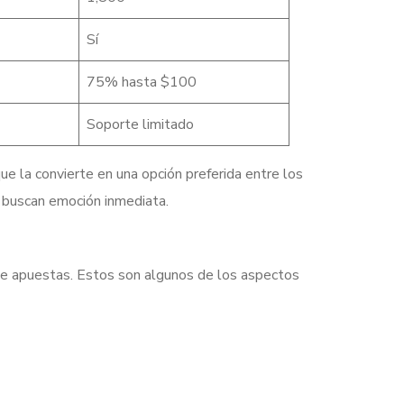
Sí
75% hasta $100
Soporte limitado
ue la convierte en una opción preferida entre los
e buscan emoción inmediata.
de apuestas. Estos son algunos de los aspectos