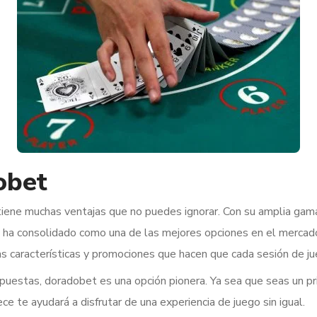
obet
ene muchas ventajas que no puedes ignorar. Con su amplia gama 
e ha consolidado como una de las mejores opciones en el mercad
as características y promociones que hacen que cada sesión de 
puestas, doradobet es una opción pionera. Ya sea que seas un pri
ce te ayudará a disfrutar de una experiencia de juego sin igual.