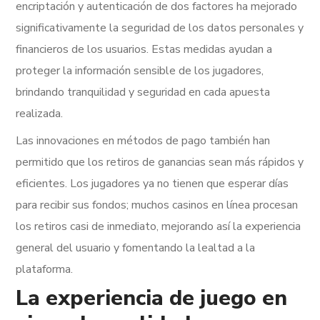
encriptación y autenticación de dos factores ha mejorado
significativamente la seguridad de los datos personales y
financieros de los usuarios. Estas medidas ayudan a
proteger la información sensible de los jugadores,
brindando tranquilidad y seguridad en cada apuesta
realizada.
Las innovaciones en métodos de pago también han
permitido que los retiros de ganancias sean más rápidos y
eficientes. Los jugadores ya no tienen que esperar días
para recibir sus fondos; muchos casinos en línea procesan
los retiros casi de inmediato, mejorando así la experiencia
general del usuario y fomentando la lealtad a la
plataforma.
La experiencia de juego en