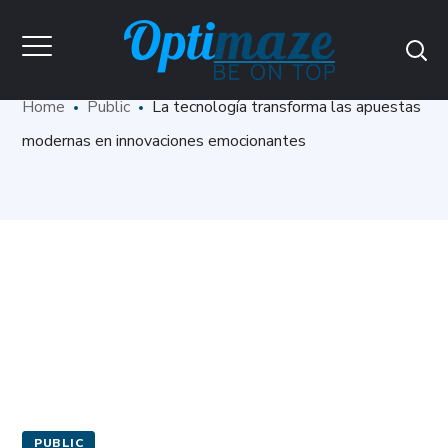
Blog
Home
Public
La tecnología transforma las apuestas
modernas en innovaciones emocionantes
PUBLIC