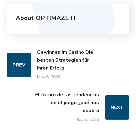
About
OPTIMAZE IT
Gewinnen im Casino Die
besten Strategien für
PREV
Ihren Erfolg
May 8, 2026
El futuro de las tendencias
en el juego ¿qué nos
NEXT
espera
May 8, 2026