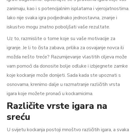
zanimaju, kao i s potencijalnim isplatama i vjerojatnostima.
Iako nije svaka igra podjednako jednostavna, znanje i
iskustvo mogu znatno poboljšati vaše rezultate.
Uz to, razmislite o tome koje su vaše motivacije za
igranje. Je li to čista zabava, prilika za osvajanje novca ili
možda nešto treće? Razumijevanje vlastitih ciljeva može
vam pomoći da donosite bolje odluke i izbjegnete zamke
koje kockanje može donijeti. Sada kada ste upoznati s
osnovama, krenimo dalje u razmatranje različitih vrsta
igara koje možete pronaći u kockarnicima.
Različite vrste igara na
sreću
U svijetu kockanja postoji mnoštvo različitih igara, a svaka