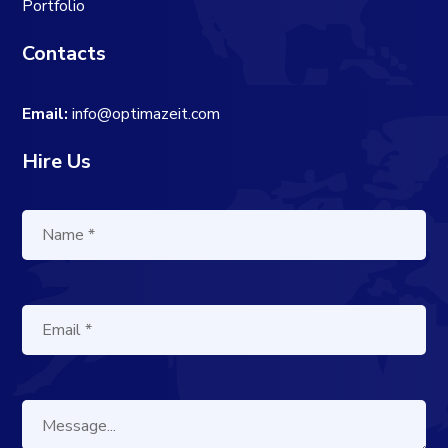
Portfolio
Contacts
Email:
info@optimazeit.com
Hire Us