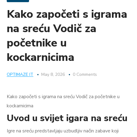
Kako započeti s igrama
na sreću Vodič za
početnike u
kockarnicima
OPTIMAZE IT
May 8, 2026
0 Comments
Kako započeti s igrama na sreću Vodič za početnike u
kockarnicima
Uvod u svijet igara na sreću
Igre na sreću predstavljaju uzbudljiv način zabave koji