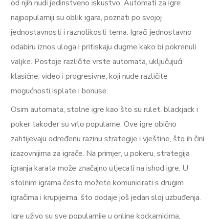
od njih nudi jedinstveno iskustvo. Automati za igre
najpopularniji su oblik igara, poznati po svojoj
jednostavnosti i raznolikosti tema. Igrači jednostavno
odabiru iznos uloga i pritiskaju dugme kako bi pokrenuli
valjke. Postoje različite vrste automata, uključujući
klasične, video i progresivne, koji nude različite
mogućnosti isplate i bonuse.
Osim automata, stolne igre kao što su rulet, blackjack i
poker također su vrlo popularne. Ove igre obično
zahtijevaju određenu razinu strategije i vještine, što ih čini
izazovnijima za igrače. Na primjer, u pokeru, strategija
igranja karata može značajno utjecati na ishod igre. U
stolnim igrama često možete komunicirati s drugim
igračima i krupijeima, što dodaje još jedan sloj uzbuđenja.
Igre uživo su sve popularnije u online kockarnicima,