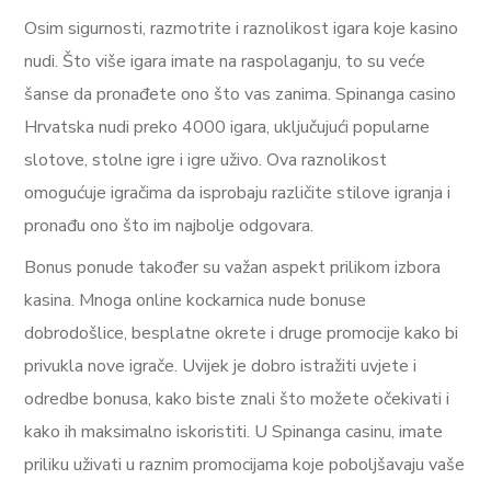
Osim sigurnosti, razmotrite i raznolikost igara koje kasino
nudi. Što više igara imate na raspolaganju, to su veće
šanse da pronađete ono što vas zanima. Spinanga casino
Hrvatska nudi preko 4000 igara, uključujući popularne
slotove, stolne igre i igre uživo. Ova raznolikost
omogućuje igračima da isprobaju različite stilove igranja i
pronađu ono što im najbolje odgovara.
Bonus ponude također su važan aspekt prilikom izbora
kasina. Mnoga online kockarnica nude bonuse
dobrodošlice, besplatne okrete i druge promocije kako bi
privukla nove igrače. Uvijek je dobro istražiti uvjete i
odredbe bonusa, kako biste znali što možete očekivati i
kako ih maksimalno iskoristiti. U Spinanga casinu, imate
priliku uživati u raznim promocijama koje poboljšavaju vaše