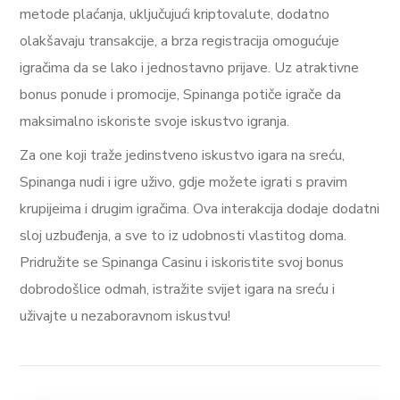
metode plaćanja, uključujući kriptovalute, dodatno
olakšavaju transakcije, a brza registracija omogućuje
igračima da se lako i jednostavno prijave. Uz atraktivne
bonus ponude i promocije, Spinanga potiče igrače da
maksimalno iskoriste svoje iskustvo igranja.
Za one koji traže jedinstveno iskustvo igara na sreću,
Spinanga nudi i igre uživo, gdje možete igrati s pravim
krupijeima i drugim igračima. Ova interakcija dodaje dodatni
sloj uzbuđenja, a sve to iz udobnosti vlastitog doma.
Pridružite se Spinanga Casinu i iskoristite svoj bonus
dobrodošlice odmah, istražite svijet igara na sreću i
uživajte u nezaboravnom iskustvu!