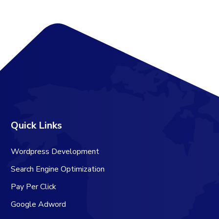
Quick Links
Wordpress Development
Search Engine Optimization
Pay Per Click
Google Adword