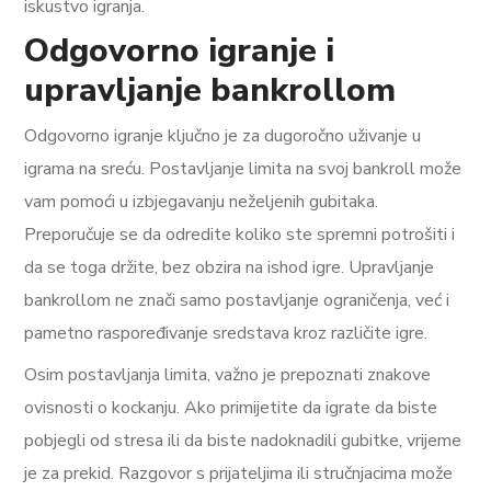
iskustvo igranja.
Odgovorno igranje i
upravljanje bankrollom
Odgovorno igranje ključno je za dugoročno uživanje u
igrama na sreću. Postavljanje limita na svoj bankroll može
vam pomoći u izbjegavanju neželjenih gubitaka.
Preporučuje se da odredite koliko ste spremni potrošiti i
da se toga držite, bez obzira na ishod igre. Upravljanje
bankrollom ne znači samo postavljanje ograničenja, već i
pametno raspoređivanje sredstava kroz različite igre.
Osim postavljanja limita, važno je prepoznati znakove
ovisnosti o kockanju. Ako primijetite da igrate da biste
pobjegli od stresa ili da biste nadoknadili gubitke, vrijeme
je za prekid. Razgovor s prijateljima ili stručnjacima može