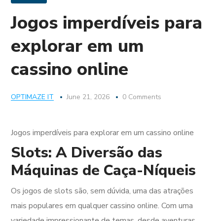
Jogos imperdíveis para
explorar em um
cassino online
OPTIMAZE IT
June 21, 2026
0 Comments
Jogos imperdíveis para explorar em um cassino online
Slots: A Diversão das
Máquinas de Caça-Níqueis
Os jogos de slots são, sem dúvida, uma das atrações
mais populares em qualquer cassino online. Com uma
variedade impressionante de temas, desde aventuras