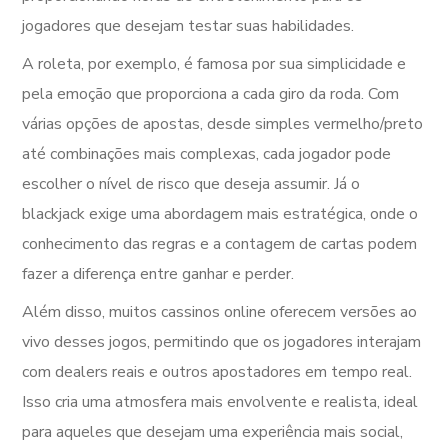
jogadores que desejam testar suas habilidades.
A roleta, por exemplo, é famosa por sua simplicidade e
pela emoção que proporciona a cada giro da roda. Com
várias opções de apostas, desde simples vermelho/preto
até combinações mais complexas, cada jogador pode
escolher o nível de risco que deseja assumir. Já o
blackjack exige uma abordagem mais estratégica, onde o
conhecimento das regras e a contagem de cartas podem
fazer a diferença entre ganhar e perder.
Além disso, muitos cassinos online oferecem versões ao
vivo desses jogos, permitindo que os jogadores interajam
com dealers reais e outros apostadores em tempo real.
Isso cria uma atmosfera mais envolvente e realista, ideal
para aqueles que desejam uma experiência mais social,