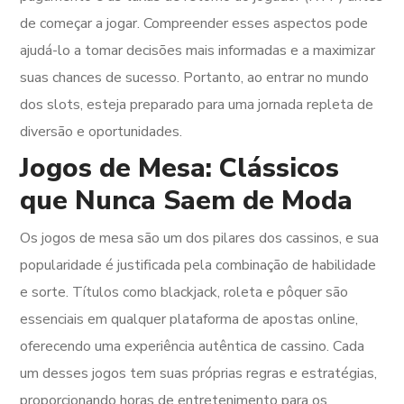
de começar a jogar. Compreender esses aspectos pode
ajudá-lo a tomar decisões mais informadas e a maximizar
suas chances de sucesso. Portanto, ao entrar no mundo
dos slots, esteja preparado para uma jornada repleta de
diversão e oportunidades.
Jogos de Mesa: Clássicos
que Nunca Saem de Moda
Os jogos de mesa são um dos pilares dos cassinos, e sua
popularidade é justificada pela combinação de habilidade
e sorte. Títulos como blackjack, roleta e pôquer são
essenciais em qualquer plataforma de apostas online,
oferecendo uma experiência autêntica de cassino. Cada
um desses jogos tem suas próprias regras e estratégias,
proporcionando horas de entretenimento para os