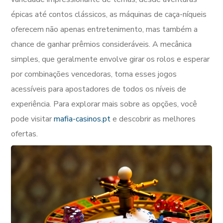
épicas até contos clássicos, as máquinas de caça-níqueis
oferecem não apenas entretenimento, mas também a
chance de ganhar prêmios consideráveis. A mecânica
simples, que geralmente envolve girar os rolos e esperar
por combinações vencedoras, torna esses jogos
acessíveis para apostadores de todos os níveis de
experiência. Para explorar mais sobre as opções, você
pode visitar
mafia-casinos.pt
e descobrir as melhores
ofertas.