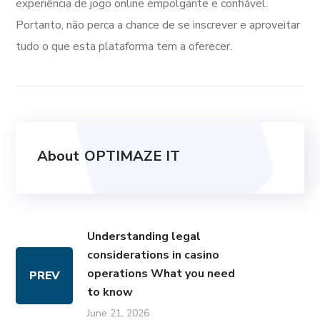
experiência de jogo online empolgante e confiável.
Portanto, não perca a chance de se inscrever e aproveitar
tudo o que esta plataforma tem a oferecer.
About
OPTIMAZE IT
Understanding legal
considerations in casino
operations What you need
PREV
to know
June 21, 2026