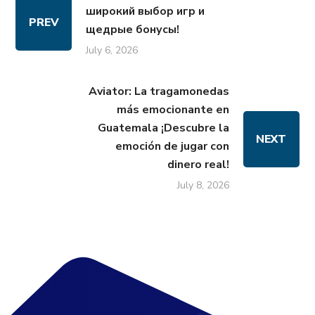
широкий выбор игр и
PREV
щедрые бонусы!
July 6, 2026
Aviator: La tragamonedas
más emocionante en
Guatemala ¡Descubre la
NEXT
emoción de jugar con
dinero real!
July 8, 2026