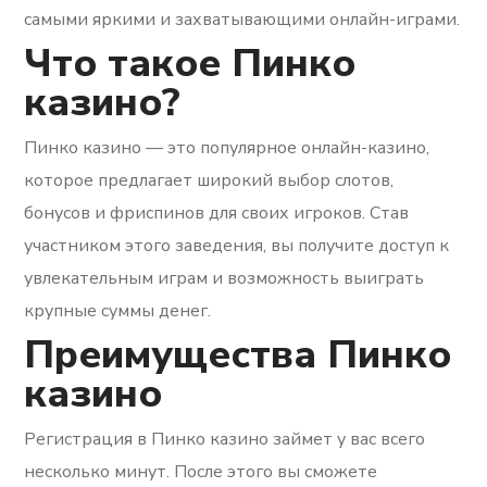
самыми яркими и захватывающими онлайн-играми.
Что такое Пинко
казино?
Пинко казино — это популярное онлайн-казино,
которое предлагает широкий выбор слотов,
бонусов и фриспинов для своих игроков. Став
участником этого заведения, вы получите доступ к
увлекательным играм и возможность выиграть
крупные суммы денег.
Преимущества Пинко
казино
Регистрация в Пинко казино займет у вас всего
несколько минут. После этого вы сможете