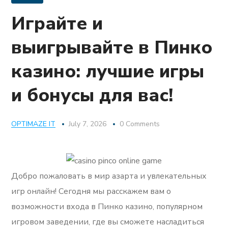
Играйте и
выигрывайте в Пинко
казино: лучшие игры
и бонусы для вас!
OPTIMAZE IT
July 7, 2026
0 Comments
Добро пожаловать в мир азарта и увлекательных
игр онлайн! Сегодня мы расскажем вам о
возможности входа в Пинко казино, популярном
игровом заведении, где вы сможете насладиться