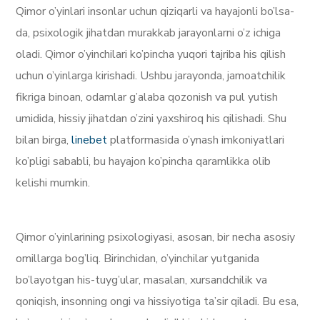
Qimor o’yinlari insonlar uchun qiziqarli va hayajonli bo’lsa-
da, psixologik jihatdan murakkab jarayonlarni o’z ichiga
oladi. Qimor o’yinchilari ko’pincha yuqori tajriba his qilish
uchun o’yinlarga kirishadi. Ushbu jarayonda, jamoatchilik
fikriga binoan, odamlar g’alaba qozonish va pul yutish
umidida, hissiy jihatdan o’zini yaxshiroq his qilishadi. Shu
bilan birga,
linebet
platformasida o’ynash imkoniyatlari
ko’pligi sababli, bu hayajon ko’pincha qaramlikka olib
kelishi mumkin.
Qimor o’yinlarining psixologiyasi, asosan, bir necha asosiy
omillarga bog’liq. Birinchidan, o’yinchilar yutganida
bo’layotgan his-tuyg’ular, masalan, xursandchilik va
qoniqish, insonning ongi va hissiyotiga ta’sir qiladi. Bu esa,