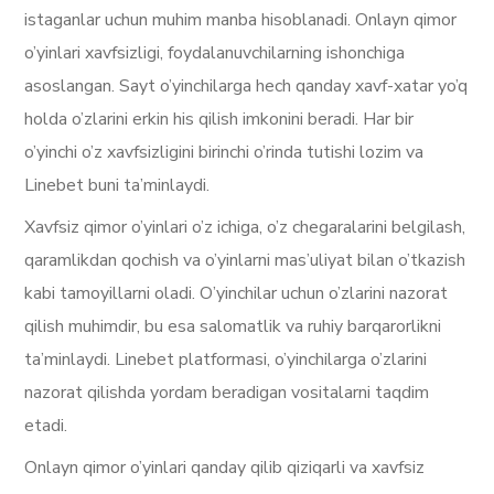
istaganlar uchun muhim manba hisoblanadi. Onlayn qimor
o’yinlari xavfsizligi, foydalanuvchilarning ishonchiga
asoslangan. Sayt o’yinchilarga hech qanday xavf-xatar yo’q
holda o’zlarini erkin his qilish imkonini beradi. Har bir
o’yinchi o’z xavfsizligini birinchi o’rinda tutishi lozim va
Linebet buni ta’minlaydi.
Xavfsiz qimor o’yinlari o’z ichiga, o’z chegaralarini belgilash,
qaramlikdan qochish va o’yinlarni mas’uliyat bilan o’tkazish
kabi tamoyillarni oladi. O’yinchilar uchun o’zlarini nazorat
qilish muhimdir, bu esa salomatlik va ruhiy barqarorlikni
ta’minlaydi. Linebet platformasi, o’yinchilarga o’zlarini
nazorat qilishda yordam beradigan vositalarni taqdim
etadi.
Onlayn qimor o’yinlari qanday qilib qiziqarli va xavfsiz