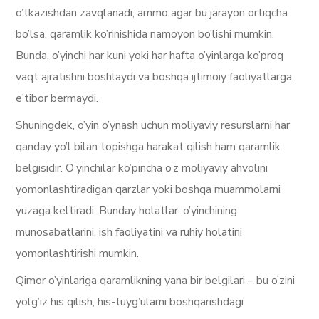
o’tkazishdan zavqlanadi, ammo agar bu jarayon ortiqcha
bo’lsa, qaramlik ko’rinishida namoyon bo’lishi mumkin.
Bunda, o’yinchi har kuni yoki har hafta o’yinlarga ko’proq
vaqt ajratishni boshlaydi va boshqa ijtimoiy faoliyatlarga
e’tibor bermaydi.
Shuningdek, o’yin o’ynash uchun moliyaviy resurslarni har
qanday yo’l bilan topishga harakat qilish ham qaramlik
belgisidir. O’yinchilar ko’pincha o’z moliyaviy ahvolini
yomonlashtiradigan qarzlar yoki boshqa muammolarni
yuzaga keltiradi. Bunday holatlar, o’yinchining
munosabatlarini, ish faoliyatini va ruhiy holatini
yomonlashtirishi mumkin.
Qimor o’yinlariga qaramlikning yana bir belgilari – bu o’zini
yolg’iz his qilish, his-tuyg’ularni boshqarishdagi