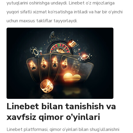
yutuqlarini oshirishga undaydi. Linebet o’z mijozlariga
yuqori sifatli xizmat ko’rsatishga intiladi va har bir o’yinchi
uchun maxsus takliflar tayyorlaydi.
Linebet bilan tanishish va
xavfsiz qimor o’yinlari
Linebet platformasi, qimor o’yinlari bilan shug’ullanishni