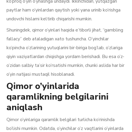
ko’proq o’yin o’ynashga undaydi. Ikkinchidan, yutqazgan
paytlar ham o’yinlardan qaytish yoki yana urinib ko’rishga
undovchi hislarni keltirib chiqarishi mumkin.
Shuningdek, qimor o’yinlari haqida e’tiborli jihat, “gambling
fallacy” deb ataladigan xato tushuncha. O’yinchilar
ko’pincha o’zlarining yutuqlarini bir-biriga bog’lab, o’zlariga
qiyin vaziyatlardan chiqishga yordam berishadi. Bu esa o’z-
o’zidan salbiy ta’sir ko’rsatishi mumkin, chunki aslida har bir
o’yin natijasi mustaqil hisoblanadi.
Qimor o’yinlarida
qaramlikning belgilarini
aniqlash
Qimor o’yinlariga qaramlik belgilari turlicha ko’rinishda
bo’lishi mumkin. Odatda, o’yinchilar o’z vaqtlarini o’yinlarda