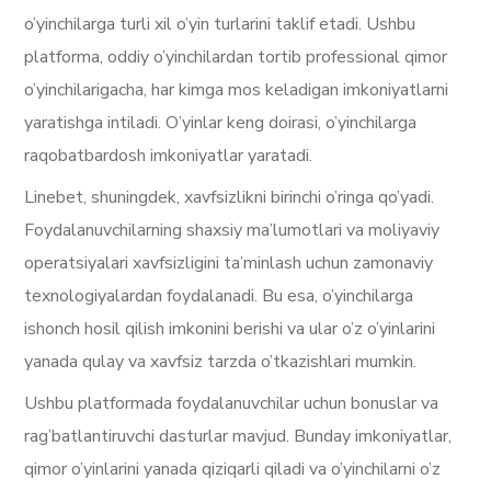
o’yinchilarga turli xil o’yin turlarini taklif etadi. Ushbu
platforma, oddiy o’yinchilardan tortib professional qimor
o’yinchilarigacha, har kimga mos keladigan imkoniyatlarni
yaratishga intiladi. O’yinlar keng doirasi, o’yinchilarga
raqobatbardosh imkoniyatlar yaratadi.
Linebet, shuningdek, xavfsizlikni birinchi o’ringa qo’yadi.
Foydalanuvchilarning shaxsiy ma’lumotlari va moliyaviy
operatsiyalari xavfsizligini ta’minlash uchun zamonaviy
texnologiyalardan foydalanadi. Bu esa, o’yinchilarga
ishonch hosil qilish imkonini berishi va ular o’z o’yinlarini
yanada qulay va xavfsiz tarzda o’tkazishlari mumkin.
Ushbu platformada foydalanuvchilar uchun bonuslar va
rag’batlantiruvchi dasturlar mavjud. Bunday imkoniyatlar,
qimor o’yinlarini yanada qiziqarli qiladi va o’yinchilarni o’z