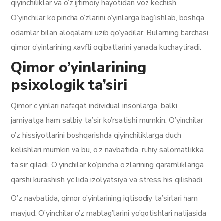
qiyinchiliklar va o’z ijtimoiy hayotidan voz kechish.
O’yinchilar ko’pincha o’zlarini o’yinlarga bag’ishlab, boshqa
odamlar bilan aloqalarni uzib qo’yadilar. Bularning barchasi,
qimor o’yinlarining xavfli oqibatlarini yanada kuchaytiradi.
Qimor o’yinlarining
psixologik ta’siri
Qimor o’yinlari nafaqat individual insonlarga, balki
jamiyatga ham salbiy ta’sir ko’rsatishi mumkin. O’yinchilar
o’z hissiyotlarini boshqarishda qiyinchiliklarga duch
kelishlari mumkin va bu, o’z navbatida, ruhiy salomatlikka
ta’sir qiladi. O’yinchilar ko’pincha o’zlarining qaramliklariga
qarshi kurashish yo’lida izolyatsiya va stress his qilishadi.
O’z navbatida, qimor o’yinlarining iqtisodiy ta’sirlari ham
mavjud. O’yinchilar o’z mablag’larini yo’qotishlari natijasida