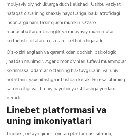
moliyaviy qiyinchiliklarga duch kelishadi. Ushbu vaziyat,
nafaqat o’zlarining shaxsiy hayotlariga, balki atrofidagi
insonlarga ham ta’sir qilishi mumkin. O’zaro
munosabatlarda taranglik va moliyaviy muammolar
ko’tarilishi, oilalarda nizolarni keltirib chiqaradi.
O’z-o’zini anglash va qaramlikdan qochish, psixologik
jihatdan muhimdir. Agar qimor o’yinlari tufayli muammolar
ko’rinmasa, odamlar o’zlarining his-tuyg’ularini va ruhiy
holatlarini yaxshilashga intilishlari kerak. Bu esa, ularning
salomatligi va ijtimoiy hayotini yaxshilashga yordam
beradi.
Linebet platformasi va
uning imkoniyatlari
Linebet, onlayn qimor o’yinlari platformasi sifatida,