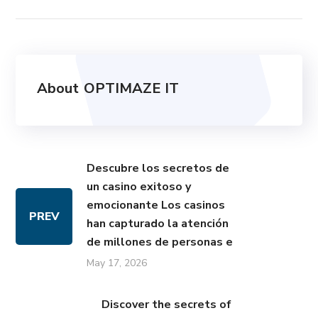
About
OPTIMAZE IT
Descubre los secretos de
un casino exitoso y
emocionante Los casinos
PREV
han capturado la atención
de millones de personas e
May 17, 2026
Discover the secrets of