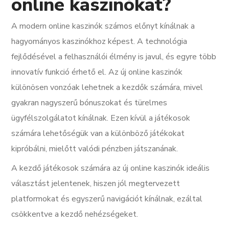
online kaszinókat?
A modern online kaszinók számos előnyt kínálnak a
hagyományos kaszinókhoz képest. A technológia
fejlődésével a felhasználói élmény is javul, és egyre több
innovatív funkció érhető el. Az új online kaszinók
különösen vonzóak lehetnek a kezdők számára, mivel
gyakran nagyszerű bónuszokat és türelmes
ügyfélszolgálatot kínálnak. Ezen kívül a játékosok
számára lehetőségük van a különböző játékokat
kipróbálni, mielőtt valódi pénzben játszanának.
A kezdő játékosok számára az új online kaszinók ideális
választást jelentenek, hiszen jól megtervezett
platformokat és egyszerű navigációt kínálnak, ezáltal
csökkentve a kezdő nehézségeket.