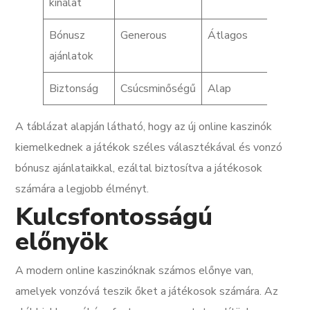
kínálat
Bónusz
Generous
Átlagos
Maga
ajánlatok
Biztonság
Csúcsminőségű
Alap
Alap
A táblázat alapján látható, hogy az új online kaszinók
kiemelkednek a játékok széles választékával és vonzó
bónusz ajánlataikkal, ezáltal biztosítva a játékosok
számára a legjobb élményt.
Kulcsfontosságú
előnyök
A modern online kaszinóknak számos előnye van,
amelyek vonzóvá teszik őket a játékosok számára. Az