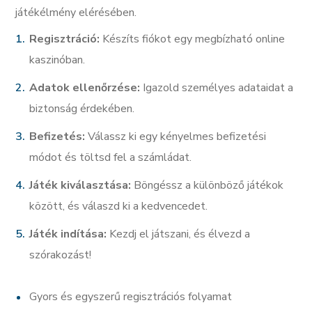
játékélmény elérésében.
Regisztráció:
Készíts fiókot egy megbízható online
kaszinóban.
Adatok ellenőrzése:
Igazold személyes adataidat a
biztonság érdekében.
Befizetés:
Válassz ki egy kényelmes befizetési
módot és töltsd fel a számládat.
Játék kiválasztása:
Böngéssz a különböző játékok
között, és válaszd ki a kedvencedet.
Játék indítása:
Kezdj el játszani, és élvezd a
szórakozást!
Gyors és egyszerű regisztrációs folyamat