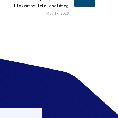
titokzatos, tele lehetőség
May 17, 2026