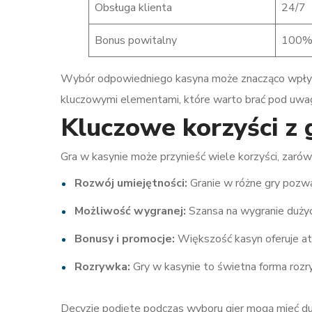
Obsługa klienta
24/7
Bonus powitalny
100% 
Wybór odpowiedniego kasyna może znacząco wpłynąć
kluczowymi elementami, które warto brać pod uwa
Kluczowe korzyści z 
Gra w kasynie może przynieść wiele korzyści, zarówn
Rozwój umiejętności:
Granie w różne gry pozwal
Możliwość wygranej:
Szansa na wygranie dużyc
Bonusy i promocje:
Większość kasyn oferuje atr
Rozrywka:
Gry w kasynie to świetna forma rozryw
Decyzje podjęte podczas wyboru gier mogą mieć duż