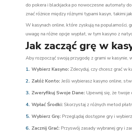
do pokera i blackjacka po nowoczesne automaty do g
znać różnice między różnymi typami kasyn, takimi jak
W kasynach online, które zyskują na popularności,
uwagę na różne opcje wypłat, w tym kasyno z natyc
Jak zacząć grę w kas
Aby rozpocząć swoją przygodę z grami w kasynie, wa
Wybierz Kasyno:
Zdecyduj, czy chcesz grać w ka
Załóż Konto:
Jeśli wybierasz kasyno online, stw
Zweryfikuj Swoje Dane:
Upewnij się, że twoje
Wpłać Środki:
Skorzystaj z różnych metod płatn
Wybierz Grę:
Przeglądaj dostępne gry i wybierz 
Zacznij Grać:
Przyswój zasady wybranej gry i za