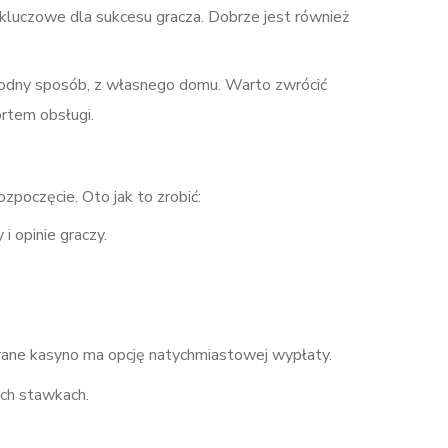
 kluczowe dla sukcesu gracza. Dobrze jest również
ygodny sposób, z własnego domu. Warto zwrócić
rtem obsługi.
poczęcie. Oto jak to zrobić:
i opinie graczy.
brane kasyno ma opcję natychmiastowej wypłaty.
ich stawkach.