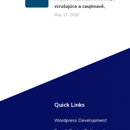
vzrušujúce a zaujímavé,
May 17, 2026
Quick Links
Wordpress Development