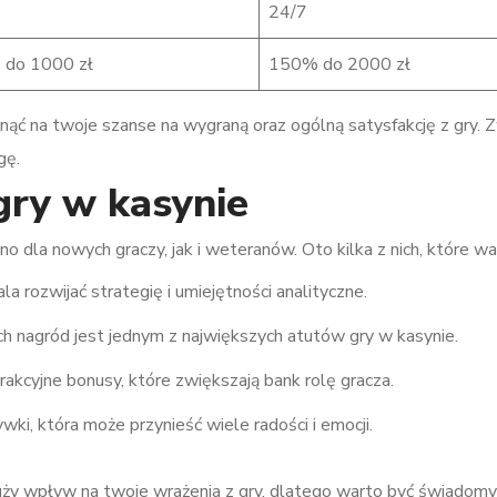
24/7
do 1000 zł
150% do 2000 zł
 na twoje szanse na wygraną oraz ogólną satysfakcję z gry. 
gę.
gry w kasynie
o dla nowych graczy, jak i weteranów. Oto kilka z nich, które w
a rozwijać strategię i umiejętności analityczne.
h nagród jest jednym z największych atutów gry w kasynie.
akcyjne bonusy, które zwiększają bank rolę gracza.
ki, która może przynieść wiele radości i emocji.
y wpływ na twoje wrażenia z gry, dlatego warto być świadomym