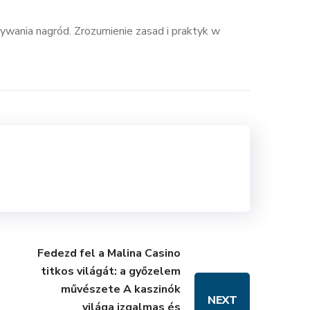
bywania nagród. Zrozumienie zasad i praktyk w
Fedezd fel a Malina Casino
titkos világát: a győzelem
művészete A kaszinók
NEXT
világa izgalmas és