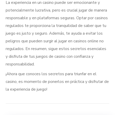
La experiencia en un casino puede ser emocionante y
potencialmente lucrativa, pero es crucial jugar de manera
responsable y en plataformas seguras. Optar por casinos
regulados te proporciona la tranquilidad de saber que tu
juego es justo y seguro. Además, te ayuda a evitar los
peligros que pueden surgir al jugar en casinos online no
regulados. En resumen, sigue estos secretos esenciales
y disfruta de tus juegos de casino con confianza y
responsabilidad.
¡Ahora que conoces los secretos para triunfar en el
casino, es momento de ponerlos en práctica y disfrutar de
la experiencia de juego!