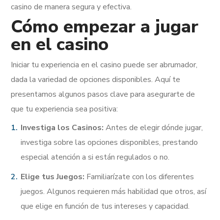
casino de manera segura y efectiva.
Cómo empezar a jugar
en el casino
Iniciar tu experiencia en el casino puede ser abrumador,
dada la variedad de opciones disponibles. Aquí te
presentamos algunos pasos clave para asegurarte de
que tu experiencia sea positiva:
Investiga los Casinos:
Antes de elegir dónde jugar,
investiga sobre las opciones disponibles, prestando
especial atención a si están regulados o no.
Elige tus Juegos:
Familiarízate con los diferentes
juegos. Algunos requieren más habilidad que otros, así
que elige en función de tus intereses y capacidad.