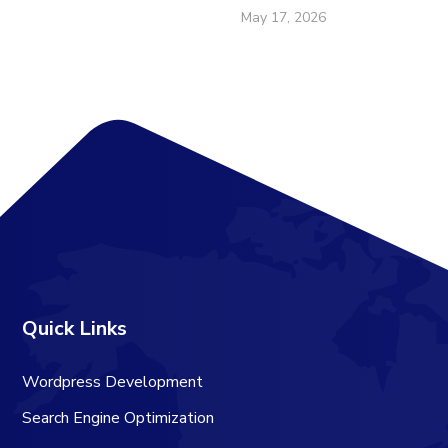
May 17, 2026
Quick Links
Wordpress Development
Search Engine Optimization