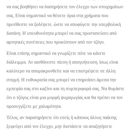
να σας βοηθήσει να διατηρήσετε τον έλεγχο των στοιχημάτων
σας. Είναι σημαντικό να θέσετε όρια στα χρήματα που
προτίθεστε να ξοδέψετε, ώστε να αποφύγετε την υπερβολική
δαπάνη. Η υπευθυνότητα μπορεί να σας προστατεύσει από
αρνητικές συνέπειες που προκύπτουν από τον τζόγο.
Είναι επίσης σημαντικό να γνωρίζετε πότε να κάνετε
διάλειμμα. Αν αισθάνεστε πίεση ή απογοήτευση, ίσως είναι
καλύτερο να απομακρυνθείτε και να επιστρέψετε σε άλλη
στιγμή. Η ευθυκρισία σας μπορεί να επηρεάσει άμεσα την
εμπειρία σας στο καζίνο και τη συμπεριφορά σας. Να θυμάστε
ότι ο τζόγος είναι μια μορφή ψυχαγωγίας και θα πρέπει να τον
προσεγγίζετε με χαλαρότητα.
Τέλος, αν παρατηρήσετε ότι εσείς ή κάποιος άλλος παίκτης
ξεφεύγει από τον έλεγχο, μην διστάσετε να αναζητήσετε