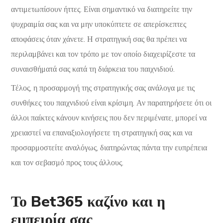
αντιμετωπίσουν ήττες. Είναι σημαντικό να διατηρείτε την
ψυχραιμία σας και να μην υποκύπτετε σε απερίσκεπτες
αποφάσεις όταν χάνετε. Η στρατηγική σας θα πρέπει να
περιλαμβάνει και τον τρόπο με τον οποίο διαχειρίζεστε τα
συναισθήματά σας κατά τη διάρκεια του παιχνιδιού.
Τέλος, η προσαρμογή της στρατηγικής σας ανάλογα με τις
συνθήκες του παιχνιδιού είναι κρίσιμη. Αν παρατηρήσετε ότι οι
άλλοι παίκτες κάνουν κινήσεις που δεν περιμένατε, μπορεί να
χρειαστεί να επαναξιολογήσετε τη στρατηγική σας και να
προσαρμοστείτε αναλόγως, διατηρώντας πάντα την ευπρέπεια
και τον σεβασμό προς τους άλλους.
Το Bet365 καζίνο και η
εμπειρία σας