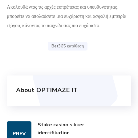
Ακολουθώντας τις αρχές ευπρέπειας και υπευθυνότητας,
μπορείτε να απολαύσετε μια ευχάριστη και ασφαλή εμπειρία
τζόγου, κάνοντας το παιχνίδι σας πιο ευχάριστο.
Bet365 κατάθεση
About
OPTIMAZE IT
Stake casino sikker
identifikation
PREV