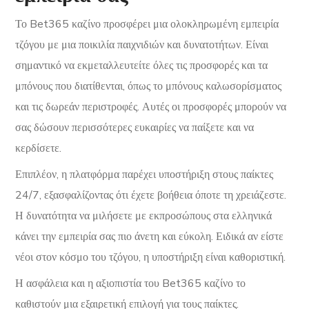
Το Bet365 καζίνο προσφέρει μια ολοκληρωμένη εμπειρία
τζόγου με μια ποικιλία παιχνιδιών και δυνατοτήτων. Είναι
σημαντικό να εκμεταλλευτείτε όλες τις προσφορές και τα
μπόνους που διατίθενται, όπως το μπόνους καλωσορίσματος
και τις δωρεάν περιστροφές. Αυτές οι προσφορές μπορούν να
σας δώσουν περισσότερες ευκαιρίες να παίξετε και να
κερδίσετε.
Επιπλέον, η πλατφόρμα παρέχει υποστήριξη στους παίκτες
24/7, εξασφαλίζοντας ότι έχετε βοήθεια όποτε τη χρειάζεστε.
Η δυνατότητα να μιλήσετε με εκπροσώπους στα ελληνικά
κάνει την εμπειρία σας πιο άνετη και εύκολη. Ειδικά αν είστε
νέοι στον κόσμο του τζόγου, η υποστήριξη είναι καθοριστική.
Η ασφάλεια και η αξιοπιστία του Bet365 καζίνο το
καθιστούν μια εξαιρετική επιλογή για τους παίκτες.