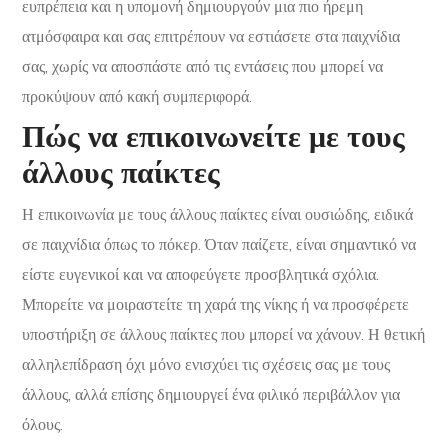
ευπρέπεια και η υπομονή δημιουργούν μια πιο ήρεμη
ατμόσφαιρα και σας επιτρέπουν να εστιάσετε στα παιχνίδια
σας, χωρίς να αποσπάστε από τις εντάσεις που μπορεί να
προκύψουν από κακή συμπεριφορά.
Πώς να επικοινωνείτε με τους
άλλους παίκτες
Η επικοινωνία με τους άλλους παίκτες είναι ουσιώδης, ειδικά
σε παιχνίδια όπως το πόκερ. Όταν παίζετε, είναι σημαντικό να
είστε ευγενικοί και να αποφεύγετε προσβλητικά σχόλια.
Μπορείτε να μοιραστείτε τη χαρά της νίκης ή να προσφέρετε
υποστήριξη σε άλλους παίκτες που μπορεί να χάνουν. Η θετική
αλληλεπίδραση όχι μόνο ενισχύει τις σχέσεις σας με τους
άλλους, αλλά επίσης δημιουργεί ένα φιλικό περιβάλλον για
όλους.