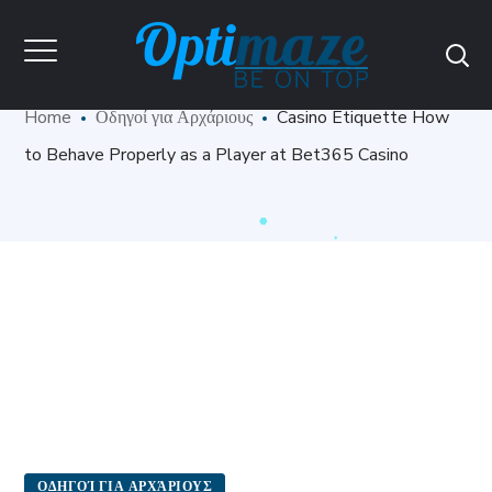
Blog
Home
Οδηγοί για Αρχάριους
Casino Etiquette How
to Behave Properly as a Player at Bet365 Casino
ΟΔΗΓΟΊ ΓΙΑ ΑΡΧΆΡΙΟΥΣ