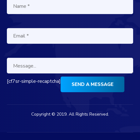
[cf7sr-simple-recaptcha]
Copyright © 2019. All Rights Reserved.