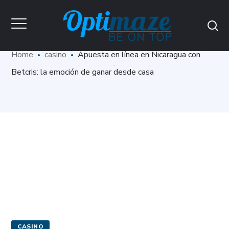
Blog
Home
casino
Apuesta en línea en Nicaragua con
Betcris: la emoción de ganar desde casa
CASINO