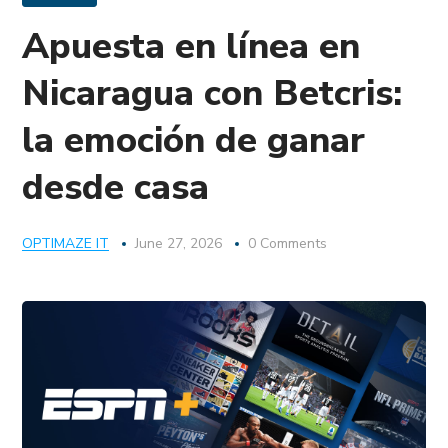
Apuesta en línea en
Nicaragua con Betcris:
la emoción de ganar
desde casa
OPTIMAZE IT
June 27, 2026
0 Comments