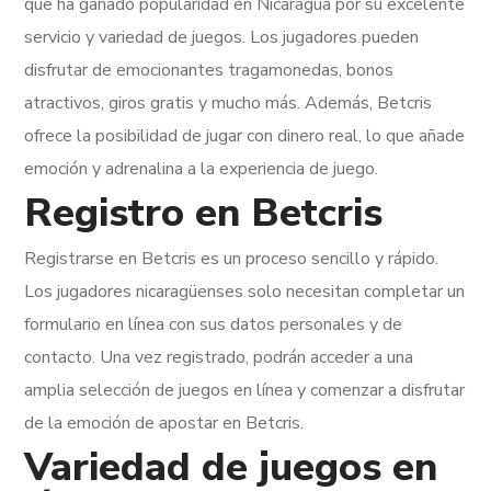
que ha ganado popularidad en Nicaragua por su excelente
servicio y variedad de juegos. Los jugadores pueden
disfrutar de emocionantes tragamonedas, bonos
atractivos, giros gratis y mucho más. Además, Betcris
ofrece la posibilidad de jugar con dinero real, lo que añade
emoción y adrenalina a la experiencia de juego.
Registro en Betcris
Registrarse en Betcris es un proceso sencillo y rápido.
Los jugadores nicaragüenses solo necesitan completar un
formulario en línea con sus datos personales y de
contacto. Una vez registrado, podrán acceder a una
amplia selección de juegos en línea y comenzar a disfrutar
de la emoción de apostar en Betcris.
Variedad de juegos en