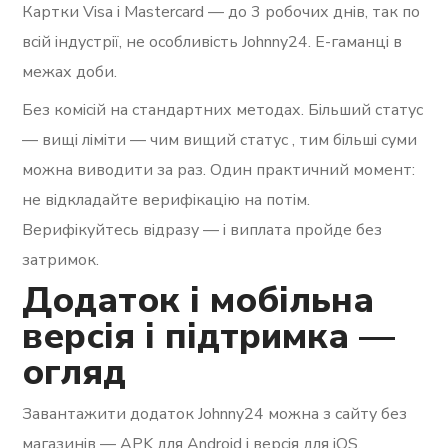
Картки Visa і Mastercard — до 3 робочих днів, так по
всій індустрії, не особливість Johnny24. Е-гаманці в
межах доби.
Без комісій на стандартних методах. Більший статус
— вищі ліміти — чим вищий статус , тим більші суми
можна виводити за раз. Один практичний момент:
не відкладайте верифікацію на потім.
Верифікуйтесь відразу — і виплата пройде без
затримок.
Додаток і мобільна
версія і підтримка —
огляд
Завантажити додаток Johnny24 можна з сайту без
магазинів — APK для Android і версія для iOS.