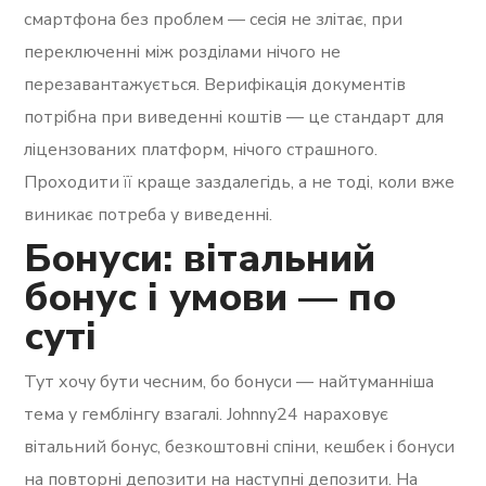
смартфона без проблем — сесія не злітає, при
переключенні між розділами нічого не
перезавантажується. Верифікація документів
потрібна при виведенні коштів — це стандарт для
ліцензованих платформ, нічого страшного.
Проходити її краще заздалегідь, а не тоді, коли вже
виникає потреба у виведенні.
Бонуси: вітальний
бонус і умови — по
суті
Тут хочу бути чесним, бо бонуси — найтуманніша
тема у гемблінгу взагалі. Johnny24 нараховує
вітальний бонус, безкоштовні спіни, кешбек і бонуси
на повторні депозити на наступні депозити. На