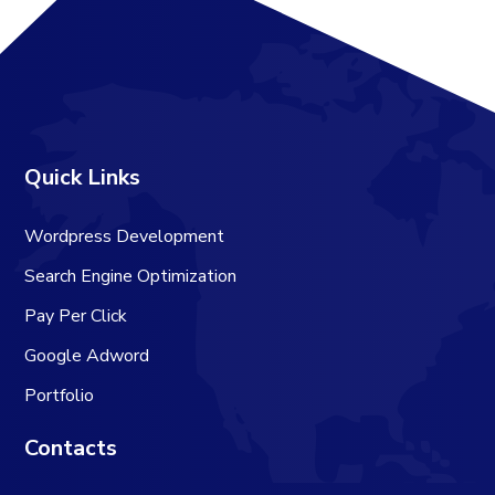
Quick Links
Wordpress Development
Search Engine Optimization
Pay Per Click
Google Adword
Portfolio
Contacts