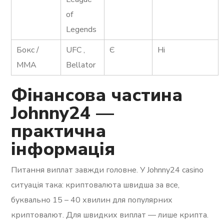
of
Legends
Бокс /
UFC ,
Є
Ні
MMA
Bellator
Фінансова частина
Johnny24 —
практична
інформація
Питання виплат завжди головне. У Johnny24 casino
ситуація така: криптовалюта швидша за все,
буквально 15 – 40 хвилин для популярних
криптовалют. Для швидких виплат — лише крипта.