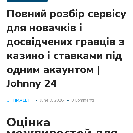
Повний розбір сервісу
для новачків і
досвідчених гравців з
казино і ставками під
одним акаунтом |
Johnny 24
OPTIMAZE IT
June 9, 2026
0 Comments
Оцінка