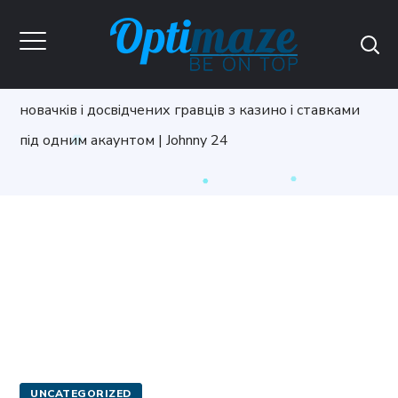
Blog
Home
Uncategorized
Повний розбір сервісу для
новачків і досвідчених гравців з казино і ставками
під одним акаунтом | Johnny 24
UNCATEGORIZED