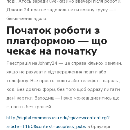
події. Хтось заради live-казино ввечері після роботи.
Джони 24 прагне задовольнити кожну групу — і
більш-менш вдало.
Початок роботи з
платформою — що
чекає на початку
Реєстрація на Johnny24 — це справа кількох хвилин,
якщо не рахувати підтвердження пошти або
телефону. Все просто: пошта або телефон , пароль ,
код. Без довгих форм, без того щоб одразу питати
дані картки. Заходиш — і вже можеш дивитись що
є, навіть без грошей.
http://digitalcommons.usu.edu/cgi/viewcontent.cgi?
article=1160&context=usupress_pubs
в браузері