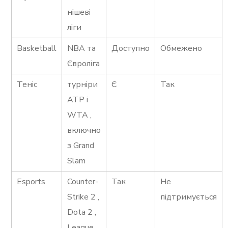
нішеві
ліги
Basketball
NBA та
Доступно
Обмежено
Євроліга
Теніс
турніри
Є
Так
ATP і
WTA ,
включно
з Grand
Slam
Esports
Counter-
Так
Не
Strike 2 ,
підтримується
Dota 2 ,
League